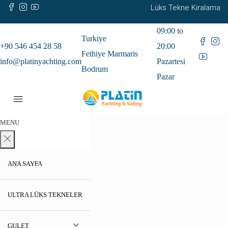
Lüks Tekne Kiralama
09:00 to
Turkiye
+90 546 454 28 58
20:00
Fethiye Marmaris
info@platinyachting.com
Pazartesi
Bodrum
Pazar
MENU
ANA SAYFA
ULTRA LÜKS TEKNELER
GULET