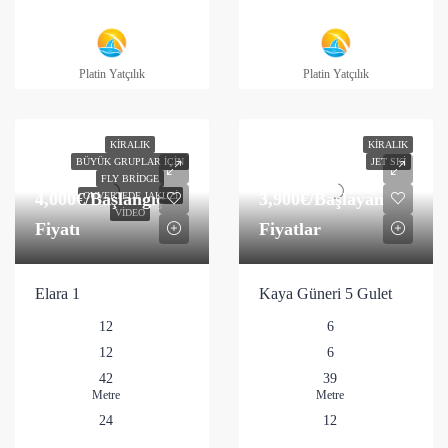
Platin Yatçılık
Platin Yatçılık
KIRALIK
KIRALIK
BÜYÜK GRUPLAR İÇIN
JET SKI
FLY BRIDGE
4,000€
/Başlangıç
3,900€
/Başlayan
GUVERTEDE JAKUZI
VIDEO
Fiyatı
Fiyatlar
Elara 1
Kaya Güneri 5 Gulet
12
6
12
6
42
39
Metre
Metre
24
12