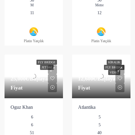
58
50
M
Metre
11
12
Platin Yatçılık
Platin Yatçılık
FLY BRIDGE
KIRALIK
JET SKI
FLY BRIDGE
VIDEO
25,000€
/Başlayan
12,600€
/Başlayan
Fiyat
Fiyat
Oguz Khan
Atlantika
6
5
6
5
51
40