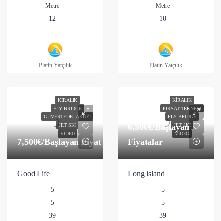
Metre
Metre
12
10
Platin Yatçılık
Platin Yatçılık
KIRALIK
KIRALIK
FLY BRIDGE
FIRSAT TEKNESI
GUVERTEDE JAKUZI
FLY BRIDGE
6,500€
/Başlayan
JET SKI
JET SKI
VIDEO
VIDEO
7,500€
/Başlayan Fiyat
Fiyatalar
Good Life
Long island
5
5
5
5
39
39