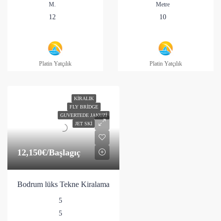
M.
Metre
12
10
Platin Yatçılık
Platin Yatçılık
KIRALIK
FLY BRIDGE
GUVERTEDE JAKUZI
JET SKI
12,150€
/Başlagıç
Bodrum lüks Tekne Kiralama
5
5