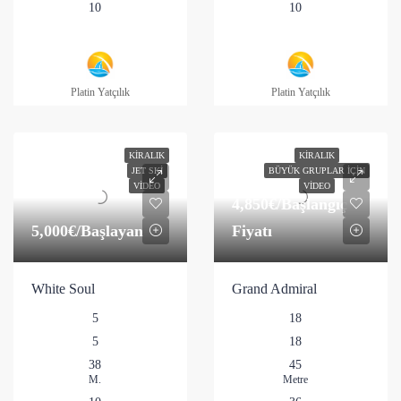
10
10
Platin Yatçılık
Platin Yatçılık
KIRALIK
KIRALIK
JET SKI
BÜYÜK GRUPLAR İÇIN
VIDEO
VIDEO
4,850€
/Başlangıç
5,000€
/Başlayan
Fiyatı
White Soul
Grand Admiral
5
18
5
18
38
45
M.
Metre