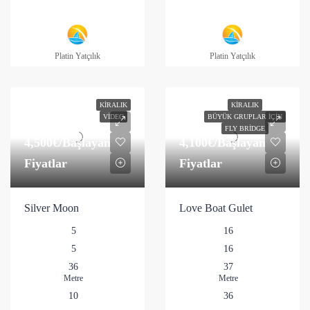
Platin Yatçılık
Platin Yatçılık
KIRALIK
KIRALIK
VIDEO
BÜYÜK GRUPLAR İÇIN
FLY BRIDGE
4,500€
/Başlayan
4,100€
/Başlayan
Fiyatlar
Fiyatlar
Silver Moon
Love Boat Gulet
5
16
5
16
36
37
Metre
Metre
10
36