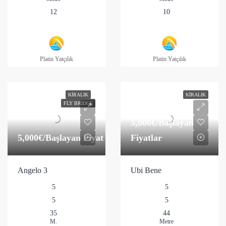
12
10
Platin Yatçılık
Platin Yatçılık
KIRALIK
KIRALIK
FLY BRIDGE
5,000€
/Başlayan
5,000€
/Başlayan Fiyat
Fiyatlar
Angelo 3
Ubi Bene
5
5
5
5
35
44
M.
Metre