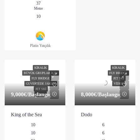
37
Metre
10
Platin Yatçılık
KIRALIK
KIRALIK
BÜYÜK GRUPLAR İÇIN
FLY BRIDGE
FLY BRIDGE
JET SKI
GUVERTEDE JAKUZI
VIDEO
JET SKI
9,000€
/Başlangıç
8,000€
/Başlangıç
VIDEO
King of the Sea
Dodo
10
6
10
6