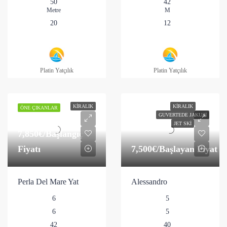
50
42
Metre
M
20
12
Platin Yatçılık
Platin Yatçılık
KIRALIK
KIRALIK
ÖNE ÇIKANLAR
GUVERTEDE JAKUZI
JET SKI
7,850€
/Başlangıç
Fiyatı
7,500€
/Başlayan Fiyat
Perla Del Mare Yat
Alessandro
6
5
6
5
42
40