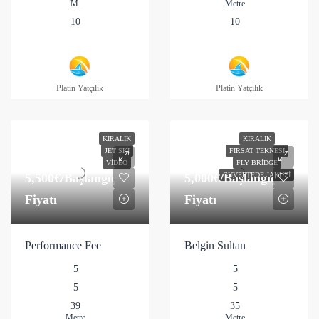
M.
Metre
10
10
Platin Yatçılık
Platin Yatçılık
KIRALIK
KIRALIK
JET SKI
FIRSAT TEKNESI
VIDEO
FLY BRIDGE
5,500€
/Başlangıç
5,000€
/Başlangıç
GUVERTEDE JAKUZI
Fiyatı
Fiyatı
Performance Fee
Belgin Sultan
5
5
5
5
39
35
Metre
Metre