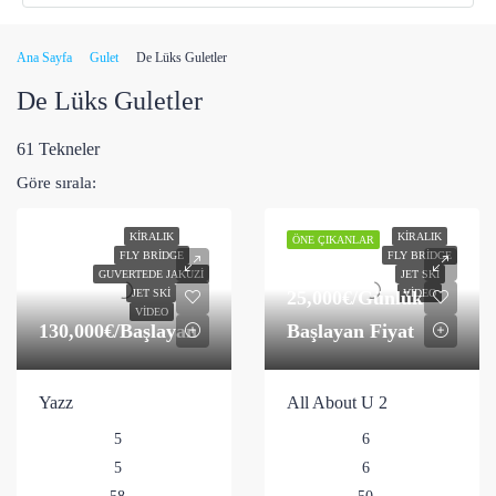
Ana Sayfa
Gulet
De Lüks Guletler
De Lüks Guletler
61 Tekneler
Göre sırala:
KIRALIK
KIRALIK
ÖNE ÇIKANLAR
FLY BRIDGE
FLY BRIDGE
GUVERTEDE JAKUZI
JET SKI
25,000€
/Günlük
JET SKI
VIDEO
VIDEO
130,000€
/Başlayan
Başlayan Fiyat
Yazz
All About U 2
5
6
5
6