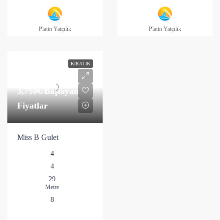
Platin Yatçılık
Platin Yatçılık
KIRALIK
3,750€
/Başlayan
Fiyatlar
Miss B Gulet
4
4
29
Metre
8