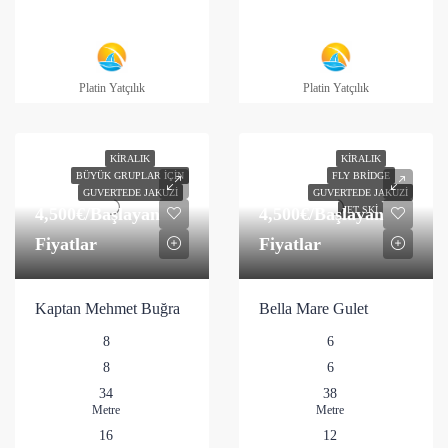
Platin Yatçılık
Platin Yatçılık
KIRALIK
KIRALIK
BÜYÜK GRUPLAR İÇIN
FLY BRIDGE
GUVERTEDE JAKUZI
GUVERTEDE JAKUZI
4,500€
/Başlayan
4,500€
/Başlayan
JET SKI
Fiyatlar
Fiyatlar
Kaptan Mehmet Buğra
Bella Mare Gulet
8
6
8
6
34
38
Metre
Metre
16
12