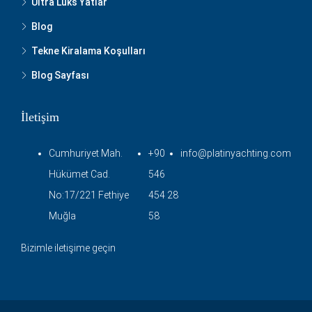
Ultra Lüks Yatlar
Blog
Tekne Kiralama Koşulları
Blog Sayfası
İletişim
Cumhuriyet Mah.
+90
info@platinyachting.com
Hükümet Cad.
546
No:17/221 Fethiye
454 28
Muğla
58
Bizimle iletişime geçin