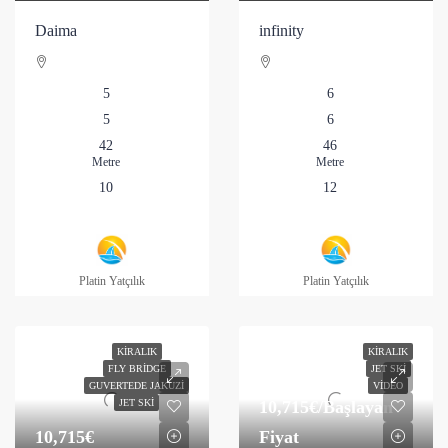
Daima
infinity
5
6
5
6
42
46
Metre
Metre
10
12
Platin Yatçılık
Platin Yatçılık
KIRALIK
KIRALIK
FLY BRIDGE
JET SKI
GUVERTEDE JAKUZI
VIDEO
10,715€
/Başlayan
JET SKI
10,715€
Fiyat