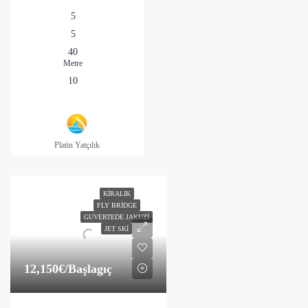
5
5
40
Metre
10
Platin Yatçılık
KIRALIK
FLY BRIDGE
GUVERTEDE JAKUZI
JET SKI
12,150€
/Başlagıç