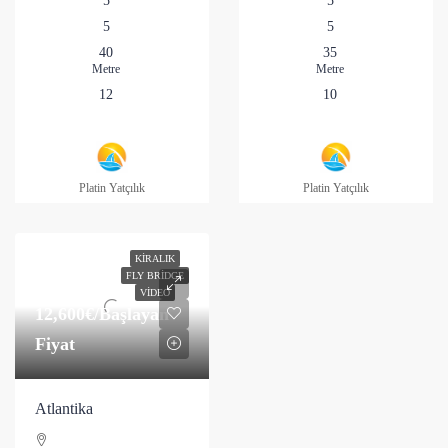
5
5
5
5
40
35
Metre
Metre
12
10
Platin Yatçılık
Platin Yatçılık
KIRALIK
FLY BRIDGE
VIDEO
12,600€
/Başlayan
Fiyat
Atlantika