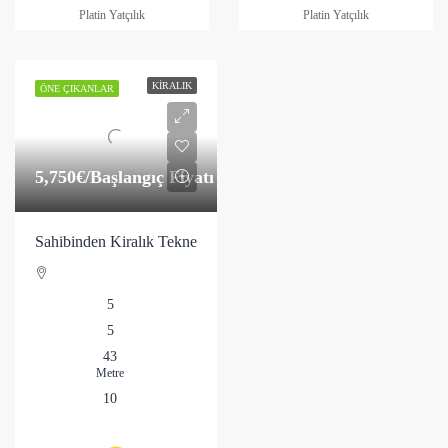
Platin Yatçılık
Platin Yatçılık
KIRALIK
ÖNE ÇIKANLAR
5,750€
/Başlangıç Fiyatı
Sahibinden Kiralık Tekne
5
5
43
Metre
10