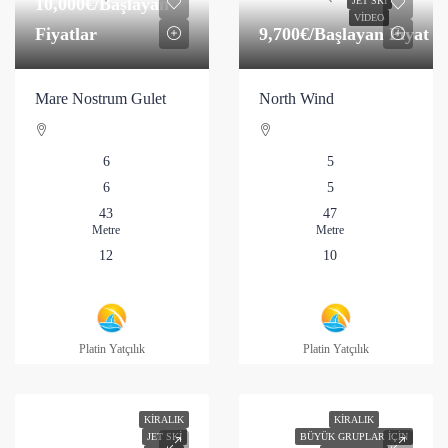
10,000€
/Başlayan
JET SKI
VIDEO
Fiyatlar
9,700€
/Başlayan Fiyat
Mare Nostrum Gulet
North Wind
6
5
6
5
43
47
Metre
Metre
12
10
Platin Yatçılık
Platin Yatçılık
KIRALIK
KIRALIK
JET SKI
BÜYÜK GRUPLAR İÇIN