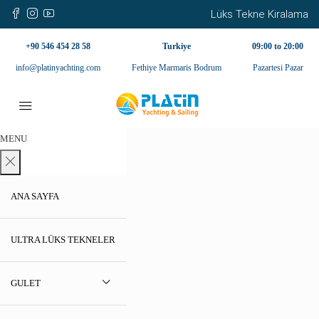
Lüks Tekne Kiralama
+90 546 454 28 58
Turkiye
09:00 to 20:00
info@platinyachting.com
Fethiye Marmaris Bodrum
Pazartesi Pazar
MENU
ANA SAYFA
ULTRA LÜKS TEKNELER
GULET