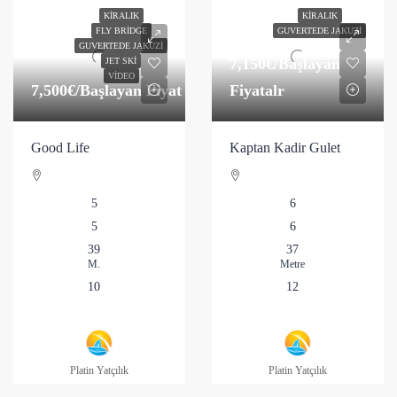
KIRALIK
KIRALIK
FLY BRIDGE
GUVERTEDE JAKUZI
GUVERTEDE JAKUZI
7,150€
/Başlayan
JET SKI
VIDEO
7,500€
/Başlayan Fiyat
Fiyatalr
Good Life
Kaptan Kadir Gulet
5
6
5
6
39
37
M.
Metre
10
12
Platin Yatçılık
Platin Yatçılık