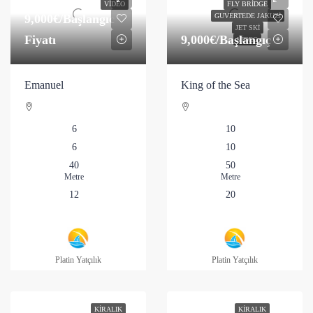
VIDEO
FLY BRIDGE
9,000€
/Başlangıc
GUVERTEDE JAKUZI
JET SKI
Fiyatı
9,000€
/Başlangıç
VIDEO
Emanuel
King of the Sea
6
10
6
10
40
50
Metre
Metre
12
20
Platin Yatçılık
Platin Yatçılık
KIRALIK
KIRALIK