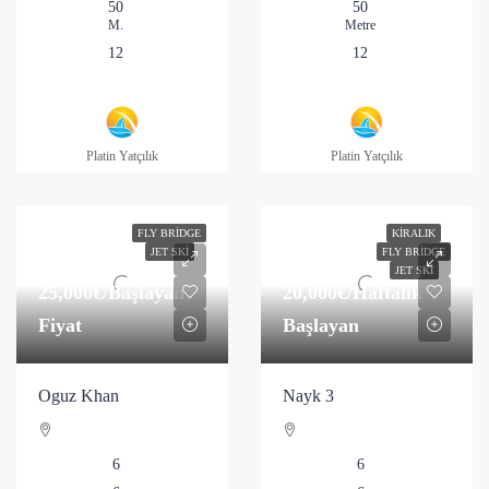
50
50
M.
Metre
12
12
Platin Yatçılık
Platin Yatçılık
FLY BRIDGE
KIRALIK
JET SKI
FLY BRIDGE
JET SKI
25,000€
/Başlayan
20,000€
/Haftalık
Fiyat
Başlayan
Oguz Khan
Nayk 3
6
6