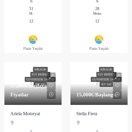
6
6
51
28
M.
Metre
12
12
Platin Yatçılık
Platin Yatçılık
KIRALIK
KIRALIK
FLY BRIDGE
FLY BRIDGE
GUVERTEDE JAKUZI
GUVERTEDE JAKUZI
17,000€
/Başlayan
JET SKI
JET SKI
Fiyatlar
15,000€
/Başlangıç
Ariela Motoryat
Stella Fiera