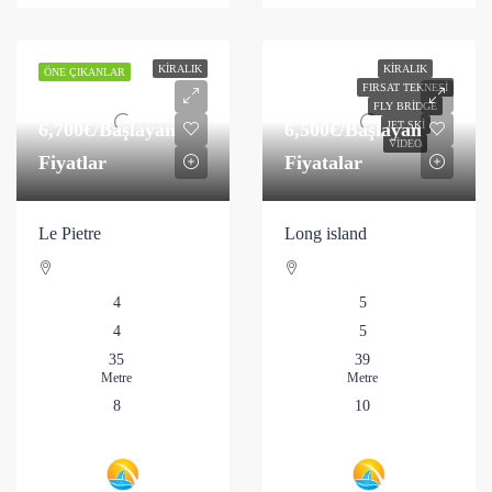
KIRALIK
KIRALIK
ÖNE ÇIKANLAR
FIRSAT TEKNESI
FLY BRIDGE
6,700€
/Başlayan
6,500€
/Başlayan
JET SKI
VIDEO
Fiyatlar
Fiyatalar
Le Pietre
Long island
4
5
4
5
35
39
Metre
Metre
8
10