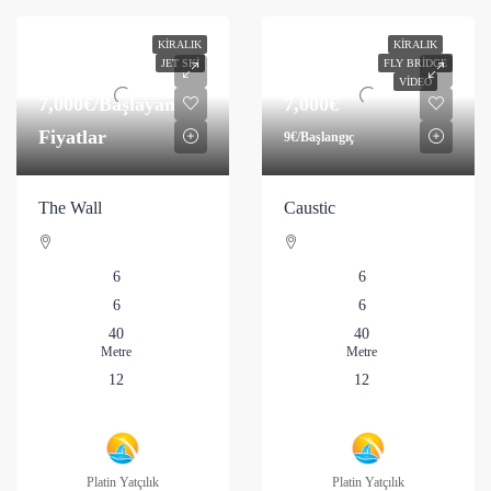
KIRALIK
KIRALIK
JET SKI
FLY BRIDGE
VIDEO
7,000€
/Başlayan
7,000€
Fiyatlar
9€
/Başlangıç
The Wall
Caustic
6
6
6
6
40
40
Metre
Metre
12
12
Platin Yatçılık
Platin Yatçılık