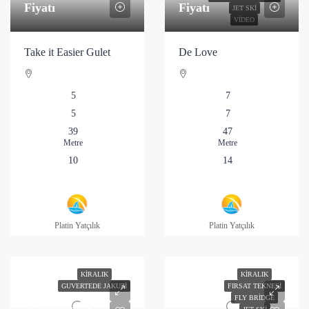
Fiyatı
Fiyatı
JET SKI
VIDEO
Take it Easier Gulet
De Love
5
7
5
7
39
47
Metre
Metre
10
14
Platin Yatçılık
Platin Yatçılık
KIRALIK
KIRALIK
GUVERTEDE JAKUZI
FIRSAT TEKNESI
FLY BRIDGE