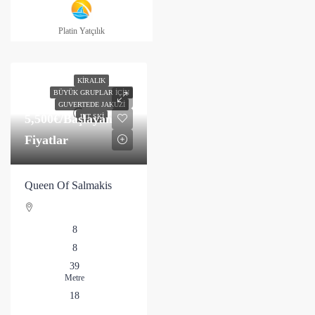
Platin Yatçılık
KIRALIK
BÜYÜK GRUPLAR İÇIN
GUVERTEDE JAKUZI
5,500€
/Başlayan
JET SKI
Fiyatlar
Queen Of Salmakis
8
8
39
Metre
18