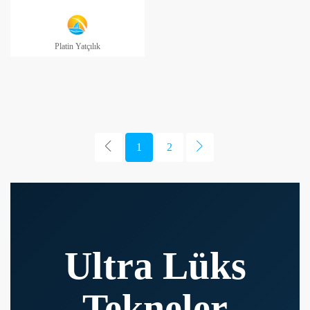
Platin Yatçılık
1
2
Ultra Lüks
Tekneler