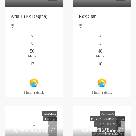
Aria 1 (Ex Regina)
Rox Star
6
5
6
5
56
40
Metre
Metre
12
10
Platin Yatçılık
Platin Yatçılık
KIRALIK
KIRALIK
JET SKI
BÜYÜK GRUPLAR İÇIN
FIRSAT TEKNESI
10,700€
/Başlangıç
10,000€
/Başlangıç
FLY BRIDGE
GUVERTEDE JAKUZI