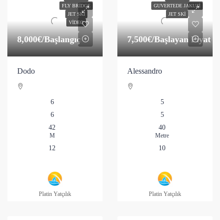
FLY BRIDGE
GUVERTEDE JAKUZI
JET SKI
JET SKI
VIDEO
8,000€
/Başlangıç
7,500€
/Başlayan Fiyat
Dodo
Alessandro
6
5
6
5
42
40
M
Metre
12
10
Platin Yatçılık
Platin Yatçılık