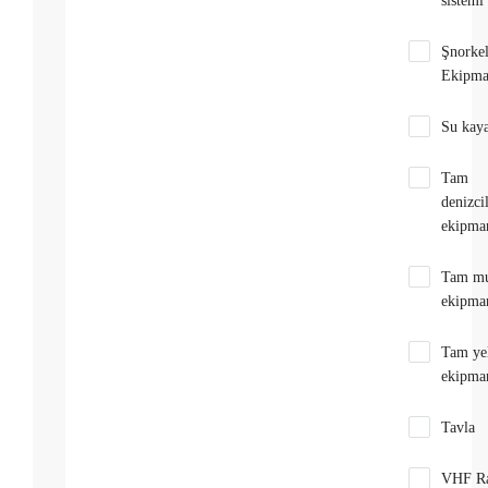
sistemi
Şnorke
Ekipma
Su kay
Tam
denizci
ekipman
Tam mu
ekipman
Tam ye
ekipman
Tavla
VHF R