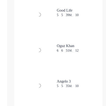
Good Life
5
5
39
10
M.
Oguz Khan
6
6
51
12
M.
Angelo 3
5
5
35
10
M.