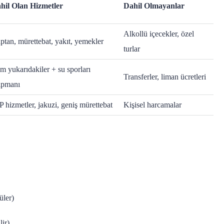
hil Olan Hizmetler
Dahil Olmayanlar
Alkollü içecekler, özel
ptan, mürettebat, yakıt, yemekler
turlar
m yukarıdakiler + su sporları
Transferler, liman ücretleri
ipmanı
P hizmetler, jakuzi, geniş mürettebat
Kişisel harcamalar
üler)
lir)