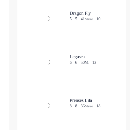
Dragon Fly
5
5
41
10
Metre
Legasea
6
6
50
12
M.
Prenses Lila
8
8
36
18
Metre