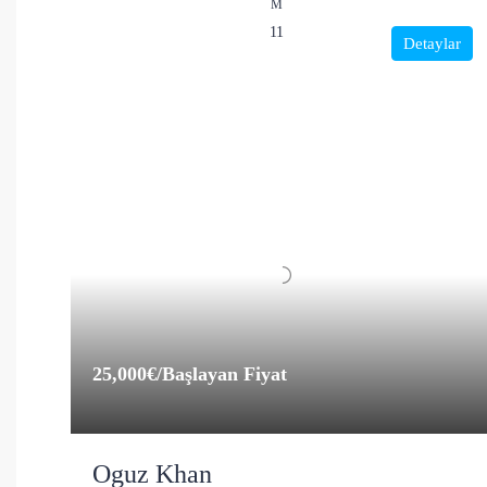
M
11
Detaylar
25,000€
/Başlayan Fiyat
Oguz Khan