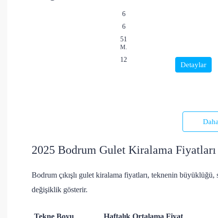
6
6
51
M.
12
Detaylar
Daha
2025 Bodrum Gulet Kiralama Fiyatları 
Bodrum çıkışlı gulet kiralama fiyatları, teknenin büyüklüğü, 
değişiklik gösterir.
Tekne Boyu
Haftalık Ortalama Fiyat