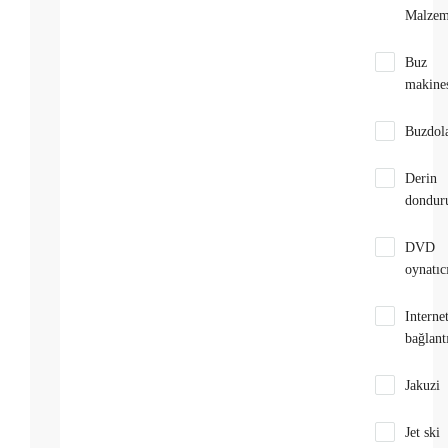
Malzem
Buz
makine
Buzdol
Derin
dondur
DVD
oynatıc
Interne
bağlantı
Jakuzi
Jet ski