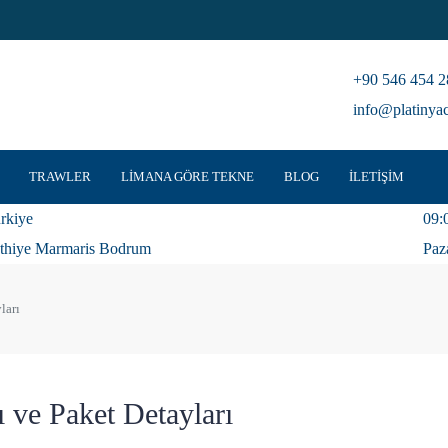
+90 546 454 2
info@platinya
TRAWLER
LIMANA GÖRE TEKNE
BLOG
İLETIŞIM
rkiye
09:
thiye Marmaris Bodrum
Paz
ları
 ve Paket Detayları