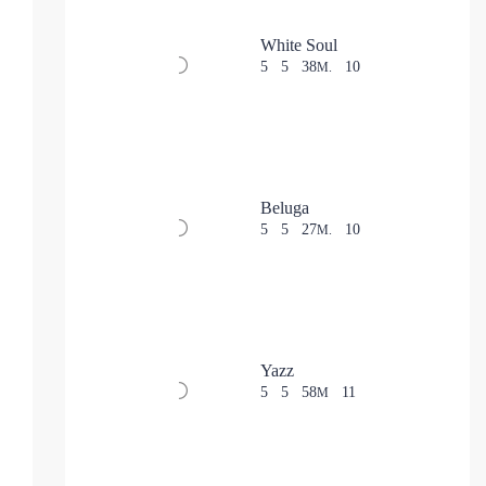
White Soul
5
5
38
10
M.
Beluga
5
5
27
10
M.
Yazz
5
5
58
11
M