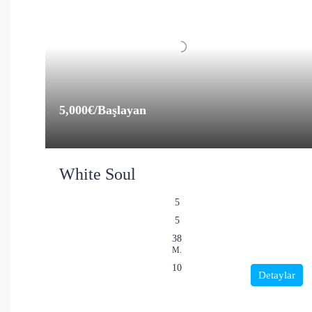
5,000€
/Başlayan
White Soul
5
5
38
M.
10
Detaylar