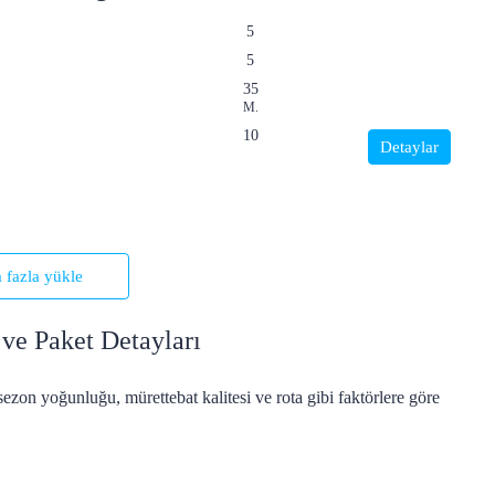
5
5
35
M.
10
Detaylar
 fazla yükle
ve Paket Detayları
sezon yoğunluğu, mürettebat kalitesi ve rota gibi faktörlere göre