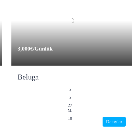
3,000€
/Günlük
Beluga
5
5
27
M.
10
Detaylar