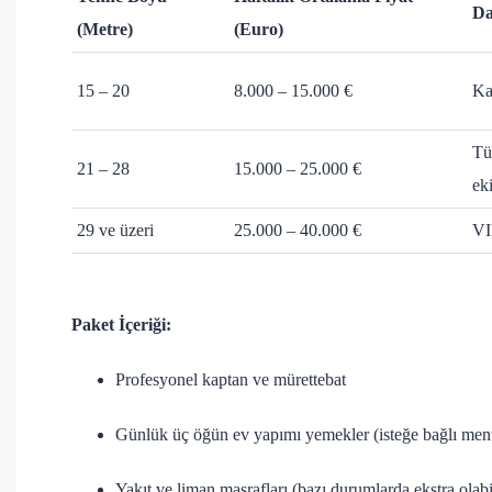
Da
(Metre)
(Euro)
15 – 20
8.000 – 15.000 €
Ka
Tü
21 – 28
15.000 – 25.000 €
ek
29 ve üzeri
25.000 – 40.000 €
VI
Paket İçeriği:
Profesyonel kaptan ve mürettebat
Günlük üç öğün ev yapımı yemekler (isteğe bağlı men
Yakıt ve liman masrafları (bazı durumlarda ekstra olabi