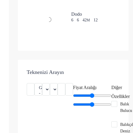
Dodo
6
6
42
12
M
Teknenizi Arayın
Fiyat Aralığı
Diğer
Özellikler
Balık
Bulucu
Balıkçı
Deniz