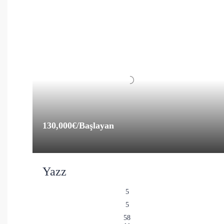
130,000€
/Başlayan
Yazz
5
5
58