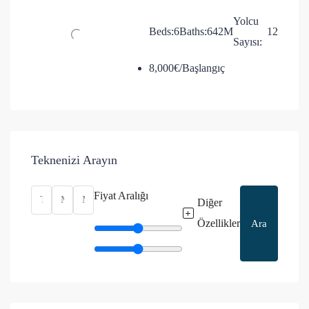
Yolcu
Beds:
6
Baths:
6
42
M
12
Sayısı:
8,000€/Başlangıç
Teknenizi Arayın
Fiyat Aralığı
Diğer
Özellikler
Ara