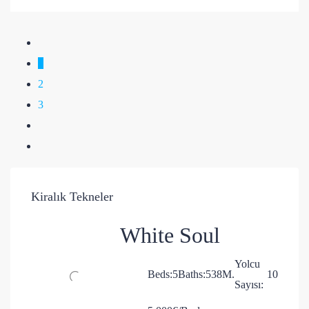
1
2
3
Kiralık Tekneler
White Soul
Yolcu
Beds:
5
Baths:
5
38
M.
10
Sayısı: