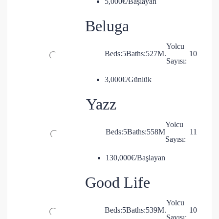
5,000€/Başlayan
Beluga
Yolcu
Beds:
5
Baths:
5
27
M.
10
Sayısı:
3,000€/Günlük
Yazz
Yolcu
Beds:
5
Baths:
5
58
M
11
Sayısı:
130,000€/Başlayan
Good Life
Yolcu
Beds:
5
Baths:
5
39
M.
10
Sayısı: