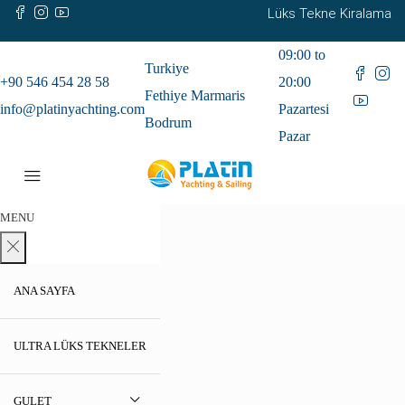
Lüks Tekne Kiralama
09:00 to
Turkiye
+90 546 454 28 58
20:00
Fethiye Marmaris
info@platinyachting.com
Pazartesi
Bodrum
Pazar
MENU
ANA SAYFA
ULTRA LÜKS TEKNELER
GULET