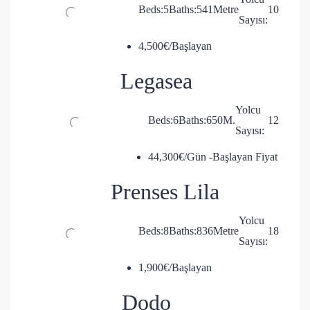
Beds:
5
Baths:
5
41
Metre
10
Sayısı:
4,500€/Başlayan
Legasea
Yolcu
Beds:
6
Baths:
6
50
M.
12
Sayısı:
44,300€/Gün -Başlayan Fiyat
Prenses Lila
Yolcu
Beds:
8
Baths:
8
36
Metre
18
Sayısı:
1,900€/Başlayan
Dodo