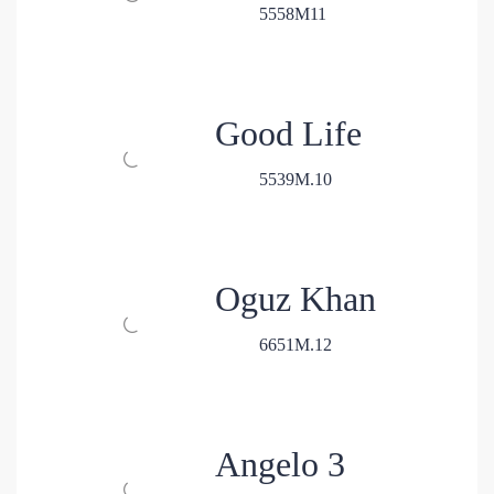
5
5
58
M
11
Good Life
5
5
39
M.
10
Oguz Khan
6
6
51
M.
12
Angelo 3