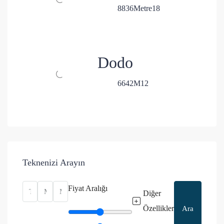
8
8
36
Metre
18
Dodo
6
6
42
M
12
Teknenizi Arayın
Fiyat Aralığı
Diğer
Özellikler
Ara