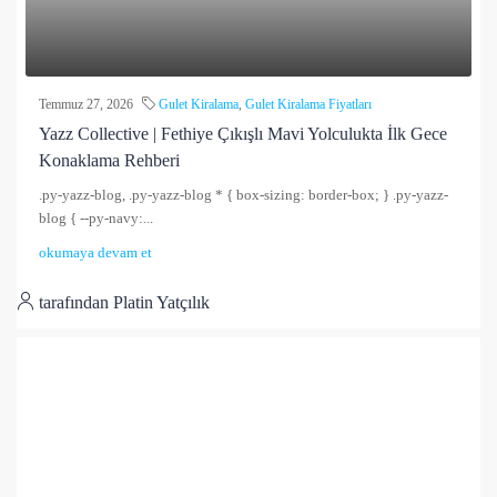
Temmuz 27, 2026
Gulet Kiralama
,
Gulet Kiralama Fiyatları
Yazz Collective | Fethiye Çıkışlı Mavi Yolculukta İlk Gece
Konaklama Rehberi
.py-yazz-blog, .py-yazz-blog * { box-sizing: border-box; } .py-yazz-
blog { --py-navy:...
okumaya devam et
tarafından Platin Yatçılık