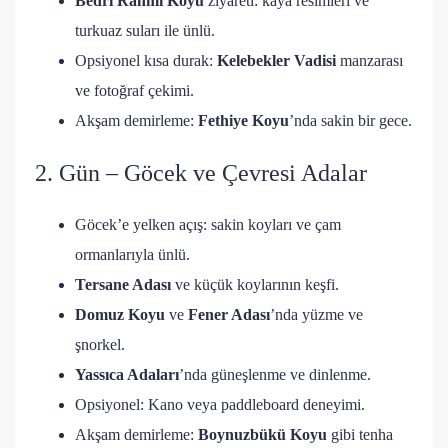
Bedri Rahmi Koyu
ziyareti: kaya resimleri ve
turkuaz suları ile ünlü.
Opsiyonel kısa durak:
Kelebekler Vadisi
manzarası
ve fotoğraf çekimi.
Akşam demirleme:
Fethiye Koyu
’nda sakin bir gece.
2. Gün – Göcek ve Çevresi Adalar
Göcek’e yelken açış: sakin koyları ve çam
ormanlarıyla ünlü.
Tersane Adası
ve küçük koylarının keşfi.
Domuz Koyu
ve
Fener Adası
’nda yüzme ve
şnorkel.
Yassıca Adaları
’nda güneşlenme ve dinlenme.
Opsiyonel: Kano veya paddleboard deneyimi.
Akşam demirleme:
Boynuzbükü Koyu
gibi tenha