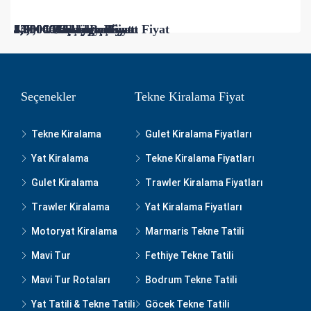
5,000€/Başlayan
3,000€/Günlük
130,000€/Başlayan
7,500€/Başlayan Fiyat
25,000€/Başlayan Fiyat
5,000€/Başlayan Fiyat
4,500€/Başlayan
44,300€/Gün -Başlayan Fiyat
1,900€/Başlayan
8,000€/Başlangıç
2,500€/Başlayan Fiyat
3,000€/Başlangıç Fiyatı
1,000€/Başlangıç Fiyatı
3,500€/Başlangıç Fiyatı
Seçenekler
Tekne Kiralama Fiyat
Tekne Kiralama
Gulet Kiralama Fiyatları
Yat Kiralama
Tekne Kiralama Fiyatları
Gulet Kiralama
Trawler Kiralama Fiyatları
Trawler Kiralama
Yat Kiralama Fiyatları
Motoryat Kiralama
Marmaris Tekne Tatili
Mavi Tur
Fethiye Tekne Tatili
Mavi Tur Rotaları
Bodrum Tekne Tatili
Yat Tatili & Tekne Tatili
Göcek Tekne Tatili