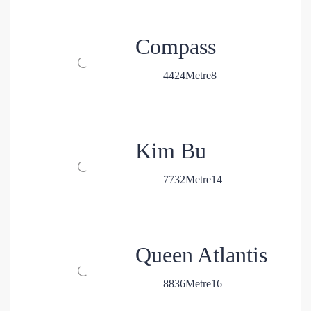
Compass
4
4
24
Metre
8
Kim Bu
7
7
32
Metre
14
Queen Atlantis
8
8
36
Metre
16