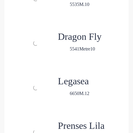
5
5
35
M.
10
Dragon Fly
5
5
41
Metre
10
Legasea
6
6
50
M.
12
Prenses Lila