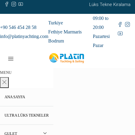
Lüks Tekne Kiralama
09:00 to
Turkiye
+90 546 454 28 58
20:00
Fethiye Marmaris
info@platinyachting.com
Pazartesi
Bodrum
Pazar
MENU
ANA SAYFA
ULTRA LÜKS TEKNELER
GULET