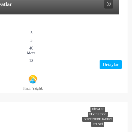
yatlar
5
5
40
Metre
12
Detaylar
Platin Yatçılık
KIRALIK
FLY BRIDGE
GUVERTEDE JAKUZI
JET SKI