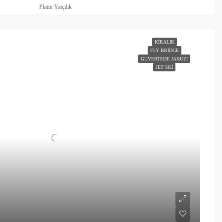
Platin Yatçılık
KIRALIK
FLY BRIDGE
GUVERTEDE JAKUZI
JET SKI