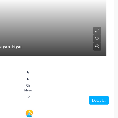
ayan Fiyat
6
6
50
Metre
12
Detaylar