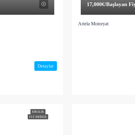
17,000€
/Başlayan Fi
Ariela Motoryat
Detaylar
KIRALIK
FLY BRIDGE