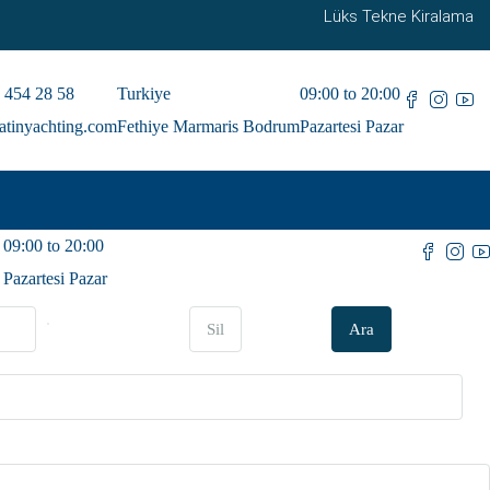
Lüks Tekne Kiralama
 454 28 58
Turkiye
09:00 to 20:00
atinyachting.com
Fethiye Marmaris Bodrum
Pazartesi Pazar
09:00 to 20:00
Pazartesi Pazar
Sil
Ara