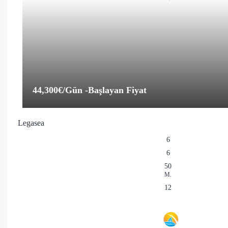
44,300€
/Gün -Başlayan Fiyat
Legasea
6
6
50
M.
12