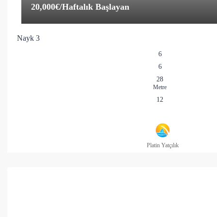
20,000€
/Haftalık Başlayan
Nayk 3
6
6
28
Metre
12
Platin Yatçılık