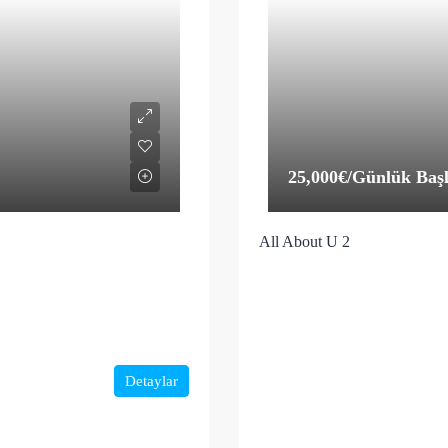
25,000€
/Günlük Başl
All About U 2
Detaylar