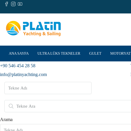
ANA SAYFA
ULTRA LÜKS TEKNELER
GULET
MOTORYAT
+90 546 454 28 58
info@platinyachting.com
Arama