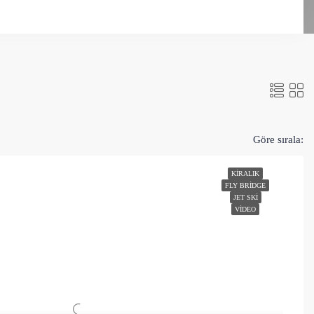
Göre sırala:
KIRALIK
FLY BRIDGE
JET SKI
VIDEO