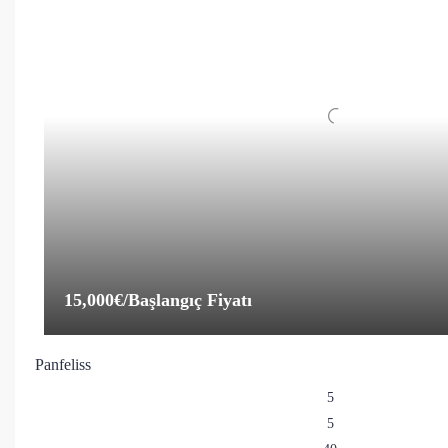
15,000€
/Başlangıç Fiyatı
Panfeliss
5
5