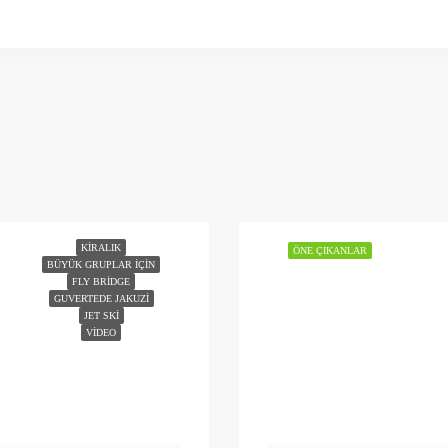
KIRALIK
ÖNE ÇIKANLAR
BÜYÜK GRUPLAR İÇIN
FLY BRIDGE
GUVERTEDE JAKUZI
JET SKI
VIDEO