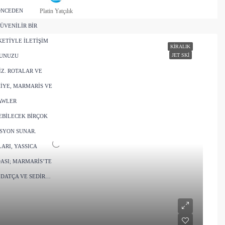
ÖNCEDEN
Platin Yatçılık
ÜVENILIR BIR
ETIYLE ILETIŞIM
KIRALIK
JET SKI
NUNUZU
IZ. ROTALAR VE
IYE, MARMARIS VE
AWLER
EBILECEK BIRÇOK
SYON SUNAR.
ARI, YASSICA
ASI; MARMARIS’TE
 DATÇA VE SEDIR…