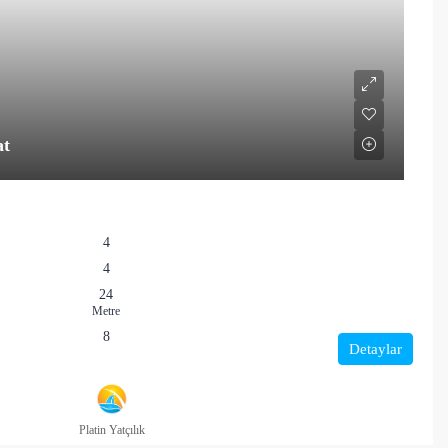
at
4
4
24
Metre
8
Detaylar
Platin Yatçılık