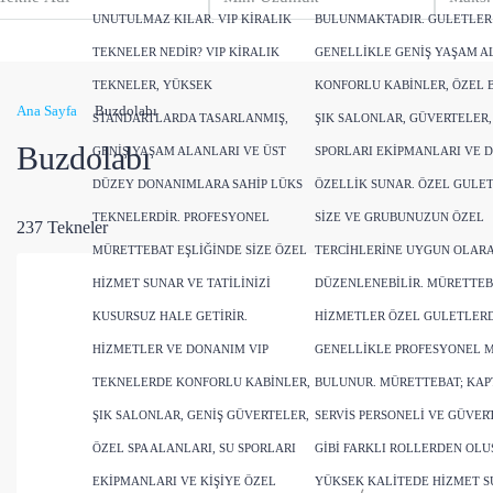
UNUTULMAZ KILAR. VIP KIRALIK
BULUNMAKTADIR. GULETLER
TEKNELER NEDIR? VIP KIRALIK
GENELLIKLE GENIŞ YAŞAM A
TEKNELER, YÜKSEK
KONFORLU KABINLER, ÖZEL 
Ana Sayfa
Buzdolabı
STANDARTLARDA TASARLANMIŞ,
ŞIK SALONLAR, GÜVERTELER,
Buzdolabı
GENIŞ YAŞAM ALANLARI VE ÜST
SPORLARI EKIPMANLARI VE 
DÜZEY DONANIMLARA SAHIP LÜKS
ÖZELLIK SUNAR. ÖZEL GULE
TEKNELERDIR. PROFESYONEL
SIZE VE GRUBUNUZUN ÖZEL
237 Tekneler
MÜRETTEBAT EŞLIĞINDE SIZE ÖZEL
TERCIHLERINE UYGUN OLAR
HIZMET SUNAR VE TATILINIZI
DÜZENLENEBILIR. MÜRETTEB
KUSURSUZ HALE GETIRIR.
HIZMETLER ÖZEL GULETLER
HIZMETLER VE DONANIM VIP
GENELLIKLE PROFESYONEL 
TEKNELERDE KONFORLU KABINLER,
BULUNUR. MÜRETTEBAT; KAPT
ŞIK SALONLAR, GENIŞ GÜVERTELER,
SERVIS PERSONELI VE GÜVERT
ÖZEL SPA ALANLARI, SU SPORLARI
GIBI FARKLI ROLLERDEN OLU
EKIPMANLARI VE KIŞIYE ÖZEL
YÜKSEK KALITEDE HIZMET 