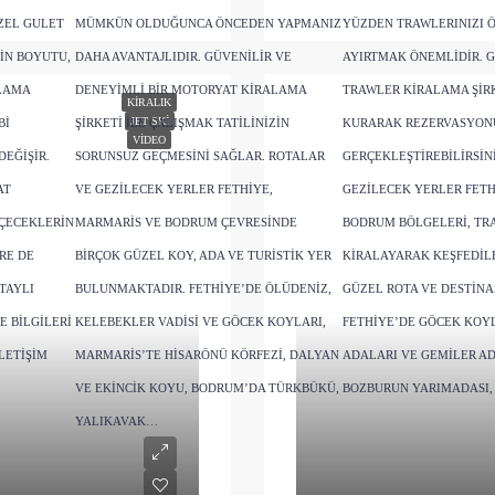
ZEL GULET
MÜMKÜN OLDUĞUNCA ÖNCEDEN YAPMANIZ
YÜZDEN TRAWLERINIZI 
IN BOYUTU,
DAHA AVANTAJLIDIR. GÜVENILIR VE
AYIRTMAK ÖNEMLIDIR. G
ALAMA
DENEYIMLI BIR MOTORYAT KIRALAMA
TRAWLER KIRALAMA ŞIRK
KIRALIK
JET SKI
BI
ŞIRKETI ILE ÇALIŞMAK TATILINIZIN
KURARAK REZERVASYO
VIDEO
EĞIŞIR.
SORUNSUZ GEÇMESINI SAĞLAR. ROTALAR
GERÇEKLEŞTIREBILIRSIN
AT
VE GEZILECEK YERLER FETHIYE,
GEZILECEK YERLER FETH
IÇECEKLERIN
MARMARIS VE BODRUM ÇEVRESINDE
BODRUM BÖLGELERI, TR
RE DE
BIRÇOK GÜZEL KOY, ADA VE TURISTIK YER
KIRALAYARAK KEŞFEDIL
TAYLI
BULUNMAKTADIR. FETHIYE’DE ÖLÜDENIZ,
GÜZEL ROTA VE DESTINA
E BILGILERI
KELEBEKLER VADISI VE GÖCEK KOYLARI,
FETHIYE’DE GÖCEK KOYL
LETIŞIM
MARMARIS’TE HISARÖNÜ KÖRFEZI, DALYAN
ADALARI VE GEMILER AD
VE EKINCIK KOYU, BODRUM’DA TÜRKBÜKÜ,
BOZBURUN YARIMADASI,
YALIKAVAK…