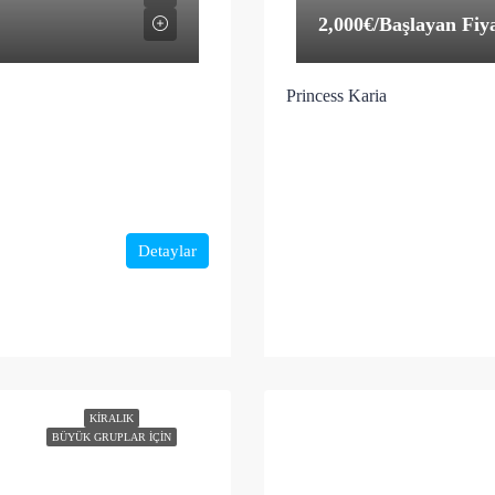
2,000€
/Başlayan Fiy
Princess Karia
Detaylar
KIRALIK
BÜYÜK GRUPLAR İÇIN