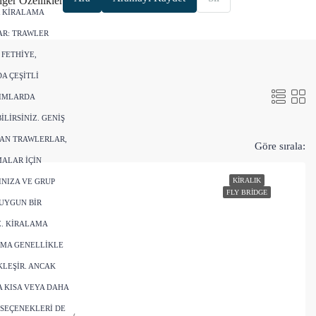
ğer Özellikler
R KIRALAMA
AR: TRAWLER
FETHIYE,
A ÇEŞITLI
IMLARDA
LIRSINIZ. GENIŞ
LAN TRAWLERLAR,
Göre sırala:
ALAR IÇIN
KIRALIK
NIZA VE GRUP
FLY BRIDGE
UYGUN BIR
Z. KIRALAMA
AMA GENELLIKLE
LEŞIR. ANCAK
 KISA VEYA DAHA
 SEÇENEKLERI DE