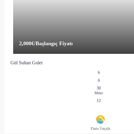
2,000€
/Başlangıç Fiyatı
Gül Sultan Gulet
6
6
30
Metre
12
Platin Yatçılık