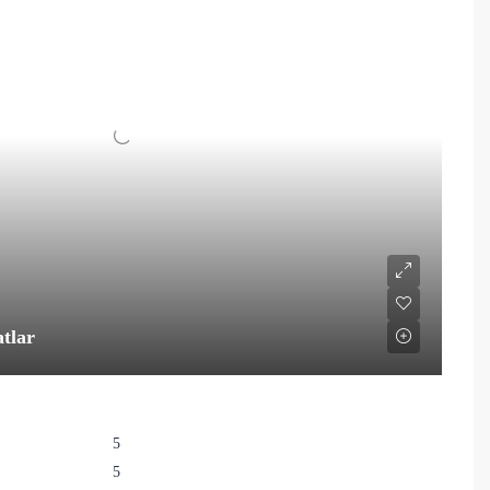
atlar
5
5