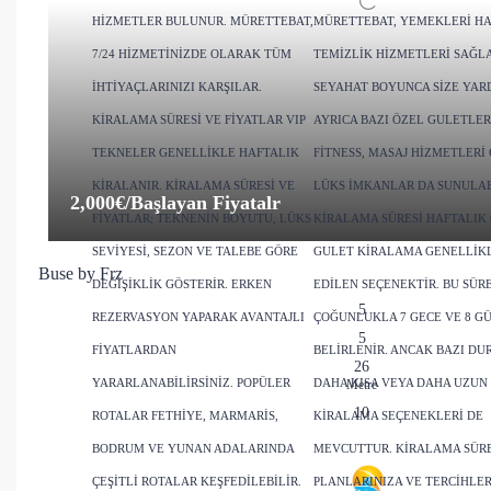
HIZMETLER BULUNUR. MÜRETTEBAT,
MÜRETTEBAT, YEMEKLERI HA
7/24 HIZMETINIZDE OLARAK TÜM
TEMIZLIK HIZMETLERI SAĞL
IHTIYAÇLARINIZI KARŞILAR.
SEYAHAT BOYUNCA SIZE YAR
KIRALAMA SÜRESI VE FIYATLAR VIP
AYRICA BAZI ÖZEL GULETLER
TEKNELER GENELLIKLE HAFTALIK
FITNESS, MASAJ HIZMETLERI 
KIRALANIR. KIRALAMA SÜRESI VE
LÜKS IMKANLAR DA SUNULAB
2,000€
/Başlayan Fiyatalr
FIYATLAR; TEKNENIN BOYUTU, LÜKS
KIRALAMA SÜRESI HAFTALIK
SEVIYESI, SEZON VE TALEBE GÖRE
GULET KIRALAMA GENELLIKL
Buse by Frz
DEĞIŞIKLIK GÖSTERIR. ERKEN
EDILEN SEÇENEKTIR. BU SÜR
5
REZERVASYON YAPARAK AVANTAJLI
ÇOĞUNLUKLA 7 GECE VE 8 G
5
FIYATLARDAN
BELIRLENIR. ANCAK BAZI D
26
YARARLANABILIRSINIZ. POPÜLER
DAHA KISA VEYA DAHA UZUN
Metre
10
ROTALAR FETHIYE, MARMARIS,
KIRALAMA SEÇENEKLERI DE
BODRUM VE YUNAN ADALARINDA
MEVCUTTUR. KIRALAMA SÜRE
ÇEŞITLI ROTALAR KEŞFEDILEBILIR.
PLANLARINIZA VE TERCIHLER