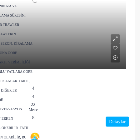
NINIZA VE
LAMA SÜRESINI
AR TRAWLER
RAWLERIN
 SEZON, KIRALAMA
MUNA GÖRE
AKIT VERIMLILIĞI
RLU YATLARA GÖRE
R. ANCAK YAKIT,
4
 DIĞER EK
4
DE
22
REZERVASYON
Metre
8
N ERKEN
Detaylar
ÖNERILIR. TATIL
 OLABILIR, BU