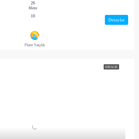
26
Metre
10
Detaylar
Platin Yatçılık
KIRALIK