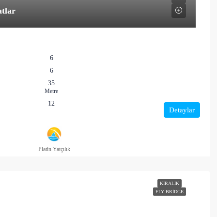
atlar
6
6
35
Metre
12
Detaylar
Platin Yatçılık
KIRALIK
FLY BRIDGE