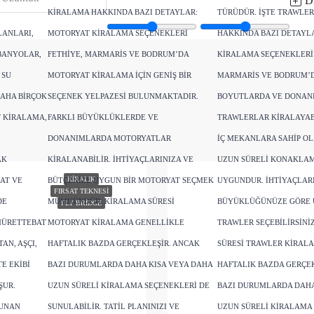
Di
KIRALAMA HAKKINDA BAZI DETAYLAR:
TÜRÜDÜR. İŞTE TRAWLE
LANLARI,
MOTORYAT KIRALAMA SEÇENEKLERI
HAKKINDA BAZI DETAYL
BANYOLAR,
FETHIYE, MARMARIS VE BODRUM’DA
KIRALAMA SEÇENEKLERI 
 SU
MOTORYAT KIRALAMA IÇIN GENIŞ BIR
MARMARIS VE BODRUM’D
DAHA BIRÇOK
SEÇENEK YELPAZESI BULUNMAKTADIR.
BOYUTLARDA VE DONAN
T KIRALAMA,
FARKLI BÜYÜKLÜKLERDE VE
TRAWLERLAR KIRALAYABI
DONANIMLARDA MOTORYATLAR
IÇ MEKANLARA SAHIP O
AK
KIRALANABILIR. İHTIYAÇLARINIZA VE
UZUN SÜRELI KONAKLAM
KIRALIK
AT VE
BÜTÇENIZE UYGUN BIR MOTORYAT SEÇMEK
UYGUNDUR. İHTIYAÇLARI
FIRSAT TEKNESI
DE
MÜMKÜNDÜR. KIRALAMA SÜRESI
BÜYÜKLÜĞÜNÜZE GÖRE 
FLY BRIDGE
MÜRETTEBAT
MOTORYAT KIRALAMA GENELLIKLE
TRAWLER SEÇEBILIRSINI
AN, AŞÇI,
HAFTALIK BAZDA GERÇEKLEŞIR. ANCAK
SÜRESI TRAWLER KIRAL
E EKIBI
BAZI DURUMLARDA DAHA KISA VEYA DAHA
HAFTALIK BAZDA GERÇEK
ŞUR.
UZUN SÜRELI KIRALAMA SEÇENEKLERI DE
BAZI DURUMLARDA DAHA
SUNAN
SUNULABILIR. TATIL PLANINIZI VE
UZUN SÜRELI KIRALAMA