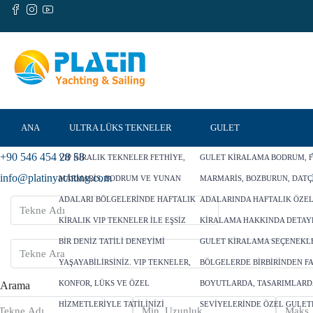
ANA
ULTRA LÜKS TEKNELER
GULET
+90 546 454 28 58
VIP KIRALIK TEKNELER FETHIYE,
GULET KIRALAMA BODRUM, F
SAYFA
info@platinyachting.com
MARMARIS, BODRUM VE YUNAN
MARMARIS, BOZBURUN, DATÇ
ADALARI BÖLGELERINDE HAFTALIK
ADALARINDA HAFTALIK ÖZE
KIRALIK VIP TEKNELER ILE EŞSIZ
KIRALAMA HAKKINDA DETAY
BIR DENIZ TATILI DENEYIMI
GULET KIRALAMA SEÇENEKLE
YAŞAYABILIRSINIZ. VIP TEKNELER,
BÖLGELERDE BIRBIRINDEN F
KONFOR, LÜKS VE ÖZEL
BOYUTLARDA, TASARIMLARD
Arama
HIZMETLERIYLE TATILINIZI
SEVIYELERINDE ÖZEL GULET