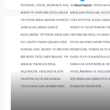
ÖLÜDENIZ, GÖCEK, BOZBURUN, KOS,
AYARLANABILIR. FIYATLAR Ö
Platin Yatçılık
RODOS VE SYMI GIBI GÜZELLIKLER
KIRALAMA FIYATLARI, GULET
VIP TEKNE KIRALAMANIN SUNDUĞU
LÜKS SEVIYESI, SEZON, KIR
AYRICALIKLARDAN SADECE
SÜRESI VE TALEP DURUMU GI
BAZILARIDIR. VIP TEKNE KIRALAMA
FAKTÖRLERE BAĞLI OLARAK D
ILE LÜKSÜN TADINI ÇIKARIN EĞER
FIYATLAR AYRICA MÜRETTEB
KONFOR, ÖZEL HIZMET VE PRESTIJLI
HIZMETLERI, YEMEKLER VE 
BIR DENIZ TATILI ARIYORSANIZ, VIP
DAHIL OLUP OLMADIĞINA GÖ
KIRALIK TEKNELER IDEAL
FARKLILIK GÖSTEREBILIR. DE
SEÇENEKTIR. TATILINIZI PLATİN
FIYATLANDIRMA VE SÖZLEŞM
YACHTING ILE PLANLAYARAK
IÇIN KIRALAMA ŞIRKETIYLE I
UNUTULMAZ ANILAR BIRIKTIRIN.
KURMANIZ ÖNEMLIDIR.…