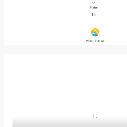
33
Metre
16
Platin Yatçılık