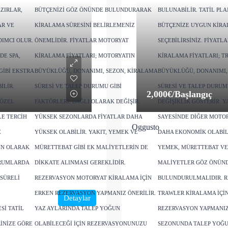
ZIRLAR,
BÜTÇENIZI GÖZ ÖNÜNDE BULUNDURARAK
BULUNABILIR. TATIL PLA
AR VE
KIRALAMA SÜRESINI BELIRLEMENIZ
BÜTÇENIZE UYGUN KIRA
DIMCI OLUR.
ÖNEMLIDIR. FIYATLAR MOTORYAT
SEÇEBILIRSINIZ. FIYATL
DE SPA,
KIRALAMA FIYATLARI; MOTORYATIN
KIRALAMA FIYATLARI; T
GIBI EKSTRA
BÜYÜKLÜĞÜ, DONANIMI, SEZON, KIRALAMA
BÜYÜKLÜĞÜ, DONANIMI,
ILIR.
SÜRESI VE TALEP DURUMU GIBI
SÜRESI VE TALEP DURU
2,000€
/Başlangıç
 ÖZEL
FAKTÖRLERE BAĞLI OLARAK DEĞIŞIR.
DEĞIŞIKLIK GÖSTERIR. Y
E TERCIH
YÜKSEK SEZONLARDA FIYATLAR DAHA
SAYESINDE DIĞER MOTO
Oggusto
E
YÜKSEK OLABILIR. YAKIT, YEMEK VE
DAHA EKONOMIK OLABILI
ÜN OLARAK
MÜRETTEBAT GIBI EK MALIYETLERIN DE
YEMEK, MÜRETTEBAT VE
URUMLARDA
DIKKATE ALINMASI GEREKLIDIR.
MALIYETLER GÖZ ÖNÜN
 SÜRELI
REZERVASYON MOTORYAT KIRALAMA IÇIN
BULUNDURULMALIDIR. 
ERKEN REZERVASYON YAPMANIZ ÖNERILIR.
TRAWLER KIRALAMA IÇI
Detaylar
SI TATIL
YAZ AYLARINDA TALEP YOĞUN
REZERVASYON YAPMANIZ 
INIZE GÖRE
OLABILECEĞI IÇIN REZERVASYONUNUZU
SEZONUNDA TALEP YOĞUN