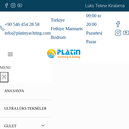
Lüks Tekne Kiralama
09:00 to
Turkiye
+90 546 454 28 58
20:00
Fethiye Marmaris
info@platinyachting.com
Pazartesi
Bodrum
Pazar
MENU
ANA SAYFA
ULTRA LÜKS TEKNELER
GULET