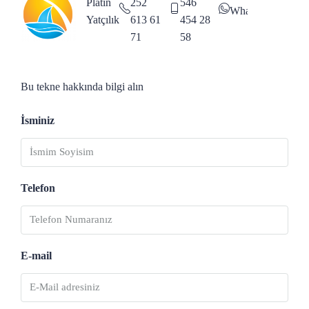
Platin
252
546
WhatsApp
Yatçılık
613 61
454 28
71
58
Bu tekne hakkında bilgi alın
İsminiz
Telefon
E-mail