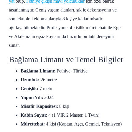
yat
olup,
Fethiye çıkışlı mavi yolculuklar
için özel olarak
tasarlanmıştır. Geniş yaşam alanları, şık iç dekorasyonu ve
son teknoloji ekipmanlarıyla 8 kişiye kadar misafir
ağırlayabilmektedir. Profesyonel 4 kişilik mürettebatı ile Ege
ve Akdeniz’in eşsiz koylarında huzurlu bir tatil deneyimi
sunar.
Bağlama Limanı ve Temel Bilgiler
Bağlama Limanı:
Fethiye, Türkiye
Uzunluk:
26 metre
Genişlik:
7 metre
Yapım Yılı:
2024
Misafir Kapasitesi:
8 kişi
Kabin Sayısı:
4 (1 VIP, 2 Master, 1 Twin)
Mürettebat:
4 kişi (Kaptan, Aşçı, Gemici, Teknisyen)