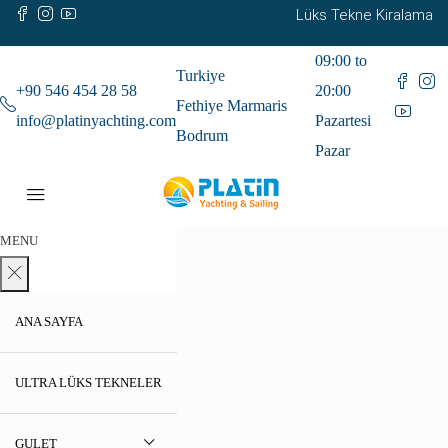
Lüks Tekne Kiralama
09:00 to
Turkiye
+90 546 454 28 58
20:00
Fethiye Marmaris
info@platinyachting.com
Pazartesi
Bodrum
Pazar
MENU
ANA SAYFA
ULTRA LÜKS TEKNELER
GULET