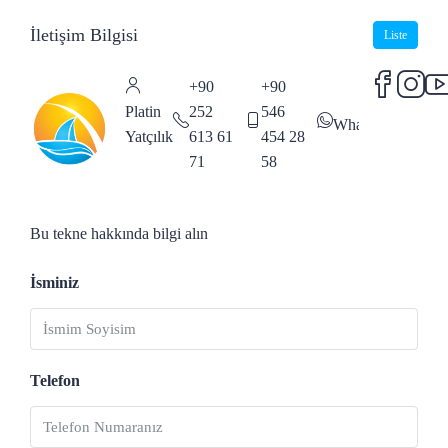
İletişim Bilgisi
Liste
+90
+90
Platin
252
546
WhatsApp
Yatçılık
613 61
454 28
71
58
Bu tekne hakkında bilgi alın
İsminiz
Telefon