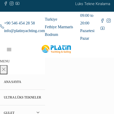
Lüks Tekne Kiralama
09:00 to
Turkiye
+90 546 454 28 58
20:00
Fethiye Marmaris
info@platinyachting.com
Pazartesi
Bodrum
Pazar
MENU
ANA SAYFA
ULTRA LÜKS TEKNELER
GULET