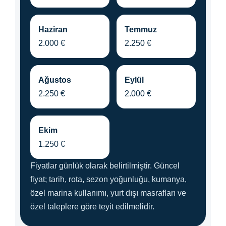
Haziran
Temmuz
2.000 €
2.250 €
Ağustos
Eylül
2.250 €
2.000 €
Ekim
1.250 €
Fiyatlar günlük olarak belirtilmiştir. Güncel
fiyat; tarih, rota, sezon yoğunluğu, kumanya,
özel marina kullanımı, yurt dışı masrafları ve
özel taleplere göre teyit edilmelidir.