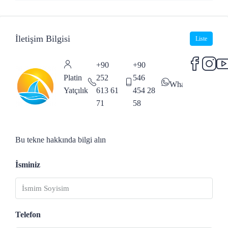
İletişim Bilgisi
Liste
+90
+90
Platin
252
546
WhatsApp
Yatçılık
613 61
454 28
71
58
Bu tekne hakkında bilgi alın
İsminiz
Telefon