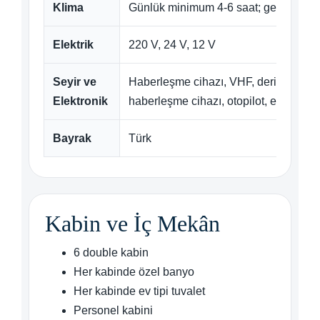
Klima
Günlük minimum 4-6 saat; gece kullanı
Elektrik
220 V, 24 V, 12 V
Seyir ve
Haberleşme cihazı, VHF, derinlik ölçe
Elektronik
haberleşme cihazı, otopilot, elektronik 
Bayrak
Türk
Kabin ve İç Mekân
6 double kabin
Her kabinde özel banyo
Her kabinde ev tipi tuvalet
Personel kabini