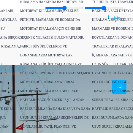
KIRALAMA HAKKINDA BAZI DETAYLAR:
TÜRÜDÜR. İŞTE TRAWLE
LANLARI,
MOTORYAT KIRALAMA SEÇENEKLERI
HAKKINDA BAZI DETAYL
İletişim
BANYOLAR,
FETHIYE, MARMARIS VE BODRUM’DA
KIRALAMA SEÇENEKLERI 
 SU
MOTORYAT KIRALAMA IÇIN GENIŞ BIR
MARMARIS VE BODRUM’D
DAHA BIRÇOK
SEÇENEK YELPAZESI BULUNMAKTADIR.
BOYUTLARDA VE DONAN
T KIRALAMA,
FARKLI BÜYÜKLÜKLERDE VE
TRAWLERLAR KIRALAYABI
DONANIMLARDA MOTORYATLAR
IÇ MEKANLARA SAHIP O
AK
KIRALANABILIR. İHTIYAÇLARINIZA VE
UZUN SÜRELI KONAKLAM
AT VE
BÜTÇENIZE UYGUN BIR MOTORYAT SEÇMEK
UYGUNDUR. İHTIYAÇLARI
DE
MÜMKÜNDÜR. KIRALAMA SÜRESI
BÜYÜKLÜĞÜNÜZE GÖRE 
MÜRETTEBAT
MOTORYAT KIRALAMA GENELLIKLE
TRAWLER SEÇEBILIRSINI
AN, AŞÇI,
HAFTALIK BAZDA GERÇEKLEŞIR. ANCAK
SÜRESI TRAWLER KIRAL
E EKIBI
BAZI DURUMLARDA DAHA KISA VEYA DAHA
HAFTALIK BAZDA GERÇEK
ŞUR.
UZUN SÜRELI KIRALAMA SEÇENEKLERI DE
BAZI DURUMLARDA DAHA
SUNAN
SUNULABILIR. TATIL PLANINIZI VE
UZUN SÜRELI KIRALAMA