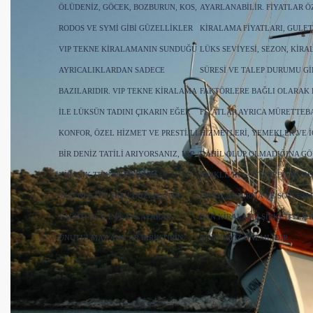
ÖLÜDENIZ, GÖCEK, BOZBURUN, KOS,
AYARLANABILIR. FIYATLAR Ö
RODOS VE SYMI GIBI GÜZELLIKLER
KIRALAMA FIYATLARI, GULET
VIP TEKNE KIRALAMANIN SUNDUĞU
LÜKS SEVIYESI, SEZON, KIR
AYRICALIKLARDAN SADECE
SÜRESI VE TALEP DURUMU GI
BAZILARIDIR. VIP TEKNE KIRALAMA
FAKTÖRLERE BAĞLI OLARAK D
ILE LÜKSÜN TADINI ÇIKARIN EĞER
FIYATLAR AYRICA MÜRETTEB
KONFOR, ÖZEL HIZMET VE PRESTIJLI
HIZMETLERI, YEMEKLER VE 
BIR DENIZ TATILI ARIYORSANIZ, VIP
DAHIL OLUP OLMADIĞINA GÖ
KIRALIK TEKNELER IDEAL
FARKLILIK GÖSTEREBILIR. DE
SEÇENEKTIR. TATILINIZI PLATİN
FIYATLANDIRMA VE SÖZLEŞM
YACHTING ILE PLANLAYARAK
IÇIN KIRALAMA ŞIRKETIYLE I
UNUTULMAZ ANILAR BIRIKTIRIN.
KURMANIZ ÖNEMLIDIR.…