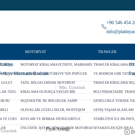
+90 546 454 2
info@platinya
MOTORYAT
TRAWLER
Turkiye
09
ETHIYE,
MOTORYAT KIRALAMA FETHIYE, MARMARIS
TRAWLER KIRALAMA FET
Fethiye Marmaris Bodrum
Paz
A VE YUNAN
VE BODRUM GIBI TÜRKIYE’NIN POPÜLER
VE BODRUM GIBI TATIL 
L GULET
TATIL BÖLGELERINDE MOTORYAT
TRAWLER KIRALAMA SEÇ
LAR: ÖZEL
KIRALAMA OLDUKÇA YAYGIN BIR
BULUNMAKTADIR. TRAW
RI BU
SEÇENEKTIR. BU BÖLGELER, SAHIP
GENELLIKLE YÜKSEK YAK
ARKLI
OLDUKLARI GÜZELLIKLER, MUHTEŞEM
GENIŞ YAŞAM ALANLARI 
A VE LÜKS
KOYLARI VE BERRAK DENIZLERIYLE
STABILITESI ILE BILINE
LER
ÜNLÜDÜR. İŞTE BU BÖLGELERDE MOTORYAT
SEYAHATLER IÇIN IDEAL
Fiyat Aralığı
Di