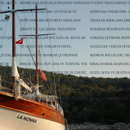
ZEL GULET
MÜMKÜN OLDUĞUNCA ÖNCEDEN YAPMANIZ
YÜZDEN TRAWLERINIZI 
IN BOYUTU,
DAHA AVANTAJLIDIR. GÜVENILIR VE
AYIRTMAK ÖNEMLIDIR. G
ALAMA
DENEYIMLI BIR MOTORYAT KIRALAMA
TRAWLER KIRALAMA ŞIRK
BI
ŞIRKETI ILE ÇALIŞMAK TATILINIZIN
KURARAK REZERVASYO
EĞIŞIR.
SORUNSUZ GEÇMESINI SAĞLAR. ROTALAR
GERÇEKLEŞTIREBILIRSIN
AT
VE GEZILECEK YERLER FETHIYE,
GEZILECEK YERLER FETH
IÇECEKLERIN
MARMARIS VE BODRUM ÇEVRESINDE
BODRUM BÖLGELERI, TR
RE DE
BIRÇOK GÜZEL KOY, ADA VE TURISTIK YER
KIRALAYARAK KEŞFEDIL
TAYLI
BULUNMAKTADIR. FETHIYE’DE ÖLÜDENIZ,
GÜZEL ROTA VE DESTINA
E BILGILERI
KELEBEKLER VADISI VE GÖCEK KOYLARI,
FETHIYE’DE GÖCEK KOYL
LETIŞIM
MARMARIS’TE HISARÖNÜ KÖRFEZI, DALYAN
ADALARI VE GEMILER AD
VE EKINCIK KOYU, BODRUM’DA TÜRKBÜKÜ,
BOZBURUN YARIMADASI,
YALIKAVAK…