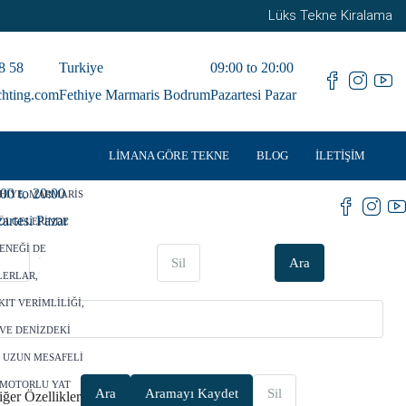
Lüks Tekne Kiralama
8 58
Turkiye
09:00 to 20:00
chting.com
Fethiye Marmaris Bodrum
Pazartesi Pazar
LIMANA GÖRE TEKNE
BLOG
İLETIŞIM
:00 to 20:00
HIYE, MARMARIS
artesi Pazar
BÖLGELERINDE
ENEĞI DE
Sil
Ara
LERLAR,
IT VERIMLILIĞI,
VE DENIZDEKI
N, UZUN MESAFELI
 MOTORLU YAT
Ara
Aramayı Kaydet
Sil
ğer Özellikler