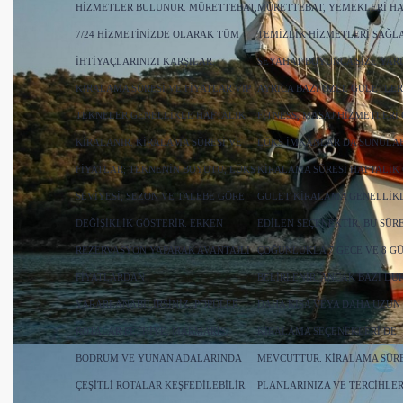
HIZMETLER BULUNUR. MÜRETTEBAT,
MÜRETTEBAT, YEMEKLERI HA
7/24 HIZMETINIZDE OLARAK TÜM
TEMIZLIK HIZMETLERI SAĞL
IHTIYAÇLARINIZI KARŞILAR.
SEYAHAT BOYUNCA SIZE YAR
KIRALAMA SÜRESI VE FIYATLAR VIP
AYRICA BAZI ÖZEL GULETLER
TEKNELER GENELLIKLE HAFTALIK
FITNESS, MASAJ HIZMETLERI 
KIRALANIR. KIRALAMA SÜRESI VE
LÜKS IMKANLAR DA SUNULAB
FIYATLAR; TEKNENIN BOYUTU, LÜKS
KIRALAMA SÜRESI HAFTALIK
SEVIYESI, SEZON VE TALEBE GÖRE
GULET KIRALAMA GENELLIKL
DEĞIŞIKLIK GÖSTERIR. ERKEN
EDILEN SEÇENEKTIR. BU SÜR
REZERVASYON YAPARAK AVANTAJLI
ÇOĞUNLUKLA 7 GECE VE 8 G
FIYATLARDAN
BELIRLENIR. ANCAK BAZI D
YARARLANABILIRSINIZ. POPÜLER
DAHA KISA VEYA DAHA UZUN
ROTALAR FETHIYE, MARMARIS,
KIRALAMA SEÇENEKLERI DE
BODRUM VE YUNAN ADALARINDA
MEVCUTTUR. KIRALAMA SÜRE
ÇEŞITLI ROTALAR KEŞFEDILEBILIR.
PLANLARINIZA VE TERCIHLER