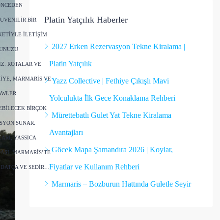
ÖNCEDEN
Platin Yatçılık Haberler
ÜVENILIR BIR
ETIYLE ILETIŞIM
2027 Erken Rezervasyon Tekne Kiralama |
NUNUZU
Platin Yatçılık
IZ. ROTALAR VE
IYE, MARMARIS VE
Yazz Collective | Fethiye Çıkışlı Mavi
AWLER
Yolculukta İlk Gece Konaklama Rehberi
EBILECEK BIRÇOK
Mürettebatlı Gulet Yat Tekne Kiralama
SYON SUNAR.
Avantajları
ARI, YASSICA
Göcek Mapa Şamandıra 2026 | Koylar,
ASI; MARMARIS’TE
Fiyatlar ve Kullanım Rehberi
 DATÇA VE SEDIR…
Marmaris – Bozburun Hattında Guletle Seyir