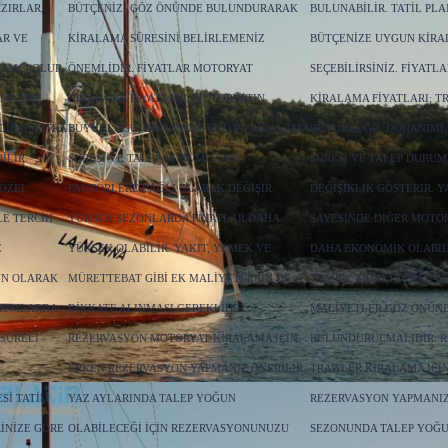
ZIRLAR,
BÜTÇENIZI GÖZ ÖNÜNDE BULUNDURARAK
BULUNABILIR. TATIL PLA
AR VE
KIRALAMA SÜRESINI BELIRLEMENIZ
BÜTÇENIZE UYGUN KIRA
DIMCI OLUR.
ÖNEMLIDIR. FIYATLAR MOTORYAT
SEÇEBILIRSINIZ. FIYATL
DE SPA,
KIRALAMA FIYATLARI; MOTORYATIN
KIRALAMA FIYATLARI; T
GIBI EKSTRA
BÜYÜKLÜĞÜ, DONANIMI, SEZON, KIRALAMA
BÜYÜKLÜĞÜ, DONANIMI,
ILIR.
SÜRESI VE TALEP DURUMU GIBI
SÜRESI VE TALEP DURU
 ÖZEL
FAKTÖRLERE BAĞLI OLARAK DEĞIŞIR.
DEĞIŞIKLIK GÖSTERIR. Y
E TERCIH
YÜKSEK SEZONLARDA FIYATLAR DAHA
SAYESINDE DIĞER MOTO
E
YÜKSEK OLABILIR. YAKIT, YEMEK VE
DAHA EKONOMIK OLABILI
ÜN OLARAK
MÜRETTEBAT GIBI EK MALIYETLERIN DE
YEMEK, MÜRETTEBAT VE
URUMLARDA
DIKKATE ALINMASI GEREKLIDIR.
MALIYETLER GÖZ ÖNÜN
 SÜRELI
REZERVASYON MOTORYAT KIRALAMA IÇIN
BULUNDURULMALIDIR. 
ERKEN REZERVASYON YAPMANIZ ÖNERILIR.
TRAWLER KIRALAMA IÇI
SI TATIL
YAZ AYLARINDA TALEP YOĞUN
REZERVASYON YAPMANIZ 
INIZE GÖRE
OLABILECEĞI IÇIN REZERVASYONUNUZU
SEZONUNDA TALEP YOĞUN