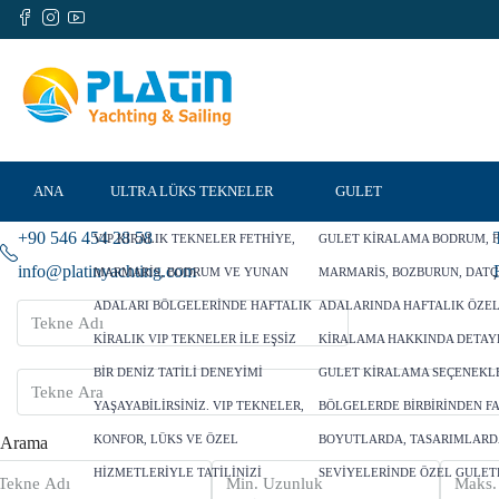
ANA
ULTRA LÜKS TEKNELER
GULET
+90 546 454 28 58
VIP KIRALIK TEKNELER FETHIYE,
GULET KIRALAMA BODRUM, F
SAYFA
info@platinyachting.com
MARMARIS, BODRUM VE YUNAN
MARMARIS, BOZBURUN, DATÇ
ADALARI BÖLGELERINDE HAFTALIK
ADALARINDA HAFTALIK ÖZE
KIRALIK VIP TEKNELER ILE EŞSIZ
KIRALAMA HAKKINDA DETAY
BIR DENIZ TATILI DENEYIMI
GULET KIRALAMA SEÇENEKLE
YAŞAYABILIRSINIZ. VIP TEKNELER,
BÖLGELERDE BIRBIRINDEN F
KONFOR, LÜKS VE ÖZEL
BOYUTLARDA, TASARIMLARD
Arama
HIZMETLERIYLE TATILINIZI
SEVIYELERINDE ÖZEL GULET