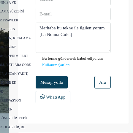
NINIZA VE
LAMA SÜRESINI
AR TRAWLER
RAWLERIN
 SEZON, KIRALAMA
MUNA GÖRE
AKIT VERIMLILIĞI
Bu formu göndererek kabul ediyorum
Kullanım Şartları
RLU YATLARA GÖRE
R. ANCAK YAKIT,
Mesajı yolla
Ara
 DIĞER EK
DE
WhatsApp
REZERVASYON
N ERKEN
ÖNERILIR. TATIL
 OLABILIR, BU