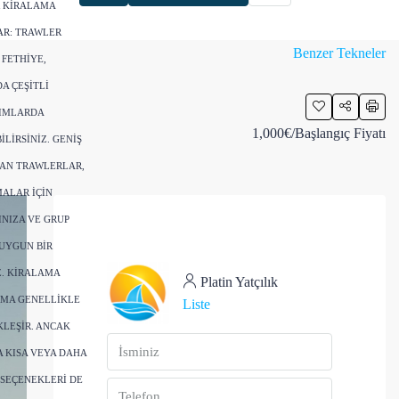
R KIRALAMA
AR: TRAWLER
Benzer Tekneler
FETHIYE,
A ÇEŞITLI
IMLARDA
1,000€
/Başlangıç Fiyatı
LIRSINIZ. GENIŞ
LAN TRAWLERLAR,
ALAR IÇIN
NIZA VE GRUP
UYGUN BIR
Z. KIRALAMA
Platin Yatçılık
AMA GENELLIKLE
Liste
LEŞIR. ANCAK
 KISA VEYA DAHA
 SEÇENEKLERI DE