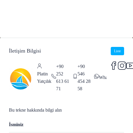
İletişim Bilgisi
Liste
+90
+90
Platin
252
546
WhatsApp
Yatçılık
613 61
454 28
71
58
Bu tekne hakkında bilgi alın
İsminiz