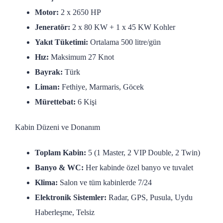
Motor:
2 x 2650 HP
Jeneratör:
2 x 80 KW + 1 x 45 KW Kohler
Yakıt Tüketimi:
Ortalama 500 litre/gün
Hız:
Maksimum 27 Knot
Bayrak:
Türk
Liman:
Fethiye, Marmaris, Göcek
Mürettebat:
6 Kişi
Kabin Düzeni ve Donanım
Toplam Kabin:
5 (1 Master, 2 VIP Double, 2 Twin)
Banyo & WC:
Her kabinde özel banyo ve tuvalet
Klima:
Salon ve tüm kabinlerde 7/24
Elektronik Sistemler:
Radar, GPS, Pusula, Uydu
Haberleşme, Telsiz