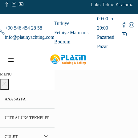
Lüks Tekne Kiralama
09:00 to
Turkiye
+90 546 454 28 58
20:00
Fethiye Marmaris
info@platinyachting.com
Pazartesi
Bodrum
Pazar
MENU
ANA SAYFA
ULTRA LÜKS TEKNELER
GULET