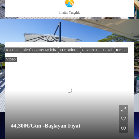
Platin Yatçılık
KIRALIK
BÜYÜK GRUPLAR İÇIN
FLY BRIDGE
GUVERTEDE JAKUZI
JET SKI
VIDEO
44,300€
/Gün -Başlayan Fiyat