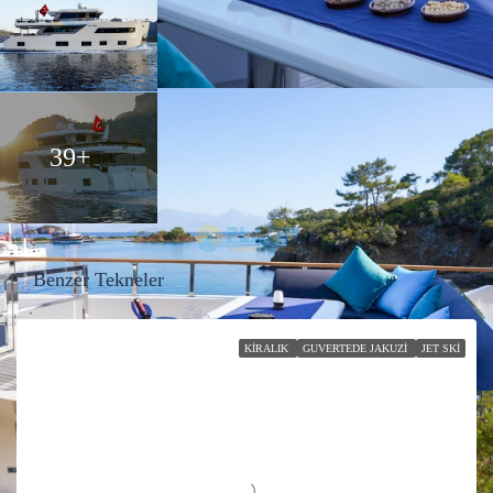
39+
Benzer Tekneler
KIRALIK
GUVERTEDE JAKUZI
JET SKI