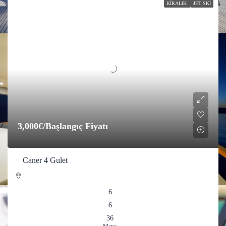
KIRALIK
JET SKI
3,000€
/Başlangıç Fiyatı
Caner 4 Gulet
6
6
36