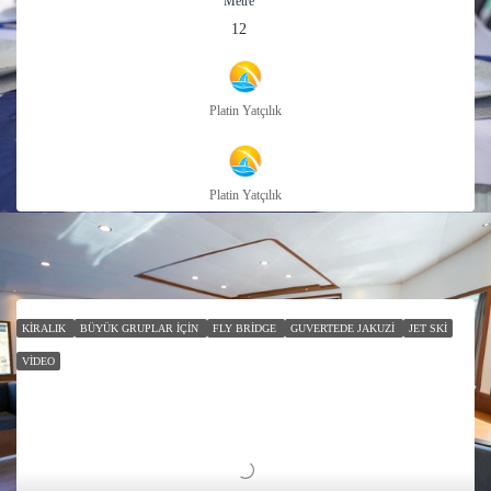
Metre
12
Platin Yatçılık
Platin Yatçılık
KIRALIK
BÜYÜK GRUPLAR İÇIN
FLY BRIDGE
GUVERTEDE JAKUZI
JET SKI
VIDEO