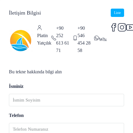
İletişim Bilgisi
Liste
+90
+90
Platin
252
546
WhatsApp
Yatçılık
613 61
454 28
71
58
Bu tekne hakkında bilgi alın
İsminiz
Telefon