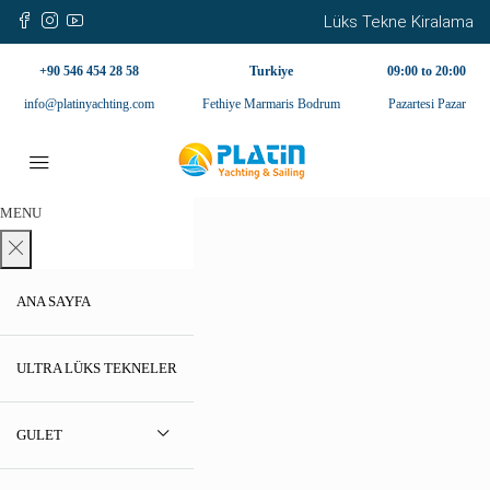
Lüks Tekne Kiralama
+90 546 454 28 58
Turkiye
09:00 to 20:00
info@platinyachting.com
Fethiye Marmaris Bodrum
Pazartesi Pazar
MENU
ANA SAYFA
ULTRA LÜKS TEKNELER
GULET