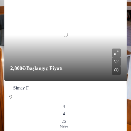
2,800€
/Başlangıç Fiyatı
Simay F
4
4
26
Metre