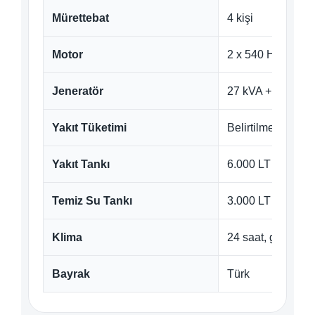
Mürettebat
4 kişi
Motor
2 x 540 HP
Jeneratör
27 kVA + 33 kVA
Yakıt Tüketimi
Belirtilmemiş
Yakıt Tankı
6.000 LT
Temiz Su Tankı
3.000 LT + su yap
Klima
24 saat, gece kul
Bayrak
Türk