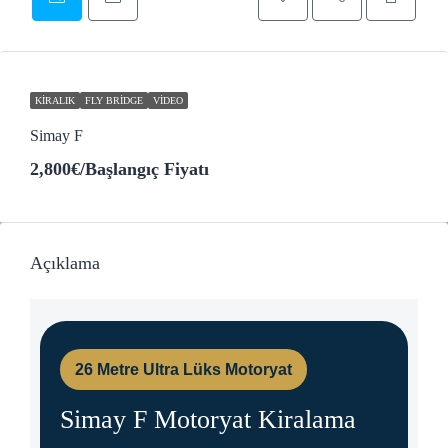
KIRALIK
FLY BRIDGE
VIDEO
Simay F
2,800€
/Başlangıç Fiyatı
Açıklama
26 Metre Ultra Lüks Motoryat
Simay F Motoryat Kiralama