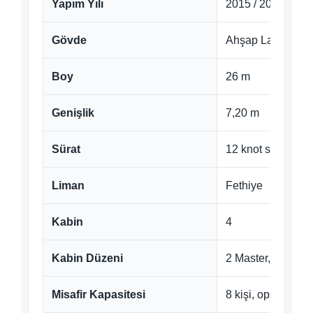
Yapım Yılı
2015 / 2023
Gövde
Ahşap Lamine
Boy
26 m
Genişlik
7,20 m
Sürat
12 knot seyir, 16
Liman
Fethiye
Kabin
4
Kabin Düzeni
2 Master, 2 VIP 
Misafir Kapasitesi
8 kişi, opsiyonlu 9