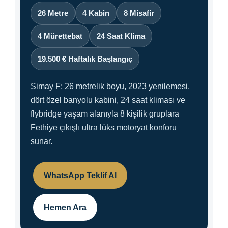
26 Metre
4 Kabin
8 Misafir
4 Mürettebat
24 Saat Klima
19.500 € Haftalık Başlangıç
Simay F; 26 metrelik boyu, 2023 yenilemesi,
dört özel banyolu kabini, 24 saat kliması ve
flybridge yaşam alanıyla 8 kişilik gruplara
Fethiye çıkışlı ultra lüks motoryat konforu
sunar.
WhatsApp Teklif Al
Hemen Ara