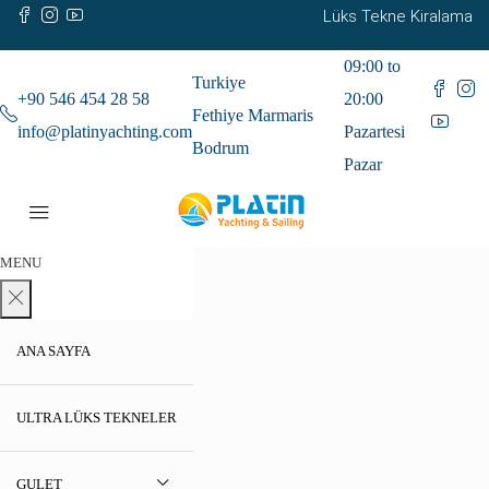
Lüks Tekne Kiralama
09:00 to
Turkiye
+90 546 454 28 58
20:00
Fethiye Marmaris
info@platinyachting.com
Pazartesi
Bodrum
Pazar
MENU
ANA SAYFA
ULTRA LÜKS TEKNELER
GULET