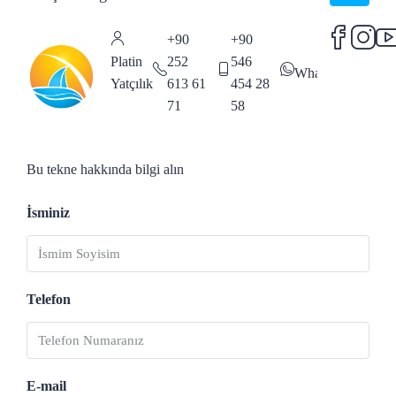
+90
+90
Platin
252
546
WhatsApp
Yatçılık
613 61
454 28
71
58
Bu tekne hakkında bilgi alın
İsminiz
Telefon
E-mail