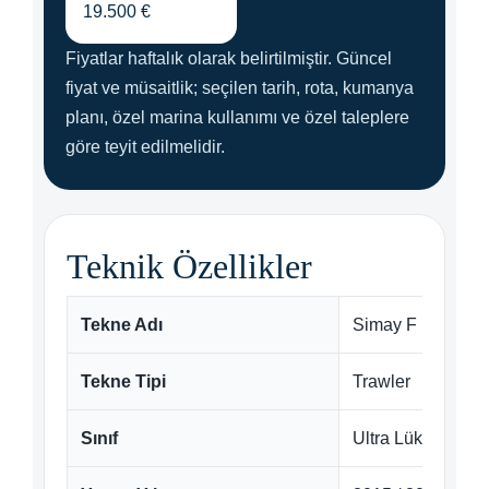
19.500 €
Fiyatlar haftalık olarak belirtilmiştir. Güncel
fiyat ve müsaitlik; seçilen tarih, rota, kumanya
planı, özel marina kullanımı ve özel taleplere
göre teyit edilmelidir.
Teknik Özellikler
Tekne Adı
Simay F
Tekne Tipi
Trawler
Sınıf
Ultra Lüks Motory