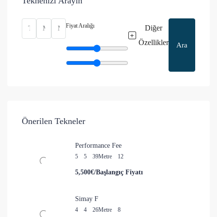
Teknenizi Arayın
Fiyat Aralığı
Diğer
Özellikler
Ara
Önerilen Tekneler
Performance Fee
5
5
39
Metre
12
5,500€/Başlangıç Fiyatı
Simay F
4
4
26
Metre
8