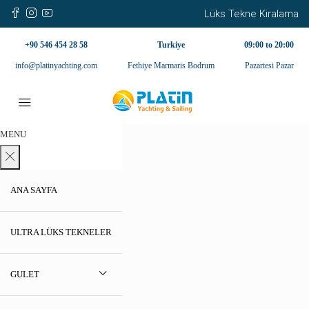
Lüks Tekne Kiralama
+90 546 454 28 58
Turkiye
09:00 to 20:00
info@platinyachting.com
Fethiye Marmaris Bodrum
Pazartesi Pazar
MENU
ANA SAYFA
ULTRA LÜKS TEKNELER
GULET