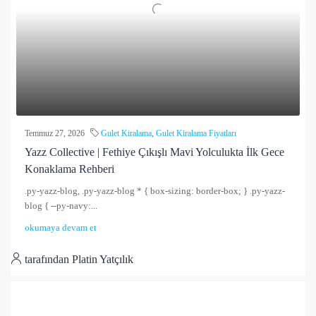
Temmuz 27, 2026
Gulet Kiralama
,
Gulet Kiralama Fiyatları
Yazz Collective | Fethiye Çıkışlı Mavi Yolculukta İlk Gece
Konaklama Rehberi
.py-yazz-blog, .py-yazz-blog * { box-sizing: border-box; } .py-yazz-
blog { --py-navy:...
okumaya devam et
tarafından Platin Yatçılık