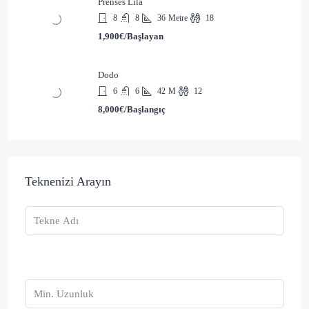
Prenses Lila
8
8
36
Metre
18
1,900€/Başlayan
Dodo
6
6
42
M
12
8,000€/Başlangıç
Teknenizi Arayın