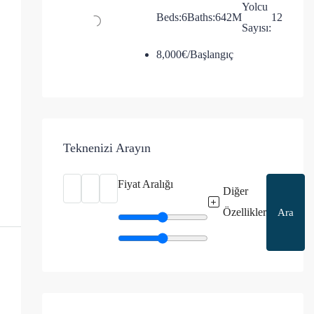
Yolcu
Beds:
6
Baths:
6
42
M
12
Sayısı:
8,000€/Başlangıç
Teknenizi Arayın
Fiyat Aralığı
Diğer
Özellikler
Ara