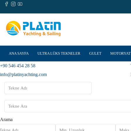
ANA SAYFA
ULTRA LÜKS TEKNELER
GULET
MOTORYAT
+90 546 454 28 58
info@platinyachting.com
Arama