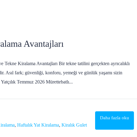
alama Avantajları
e Tekne Kiralama Avantajları Bir tekne tatilini gerçekten ayrıcalıklı
ir. Asıl fark; güvenliği, konforu, yemeği ve günlük yaşamı sizin
in Yatçılık Temmuz 2026 Mürettebatlı...
Daha fazla oku
Kiralama
,
Haftalık Yat Kiralama
,
Kiralık Gulet