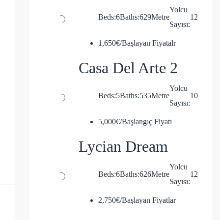
Yolcu
Beds:
6
Baths:
6
29
Metre
12
Sayısı:
1,650€/Başlayan Fiyatalr
Casa Del Arte 2
Yolcu
Beds:
5
Baths:
5
35
Metre
10
Sayısı:
5,000€/Başlangıç Fiyatı
Lycian Dream
Yolcu
Beds:
6
Baths:
6
26
Metre
12
Sayısı:
2,750€/Başlayan Fiyatlar