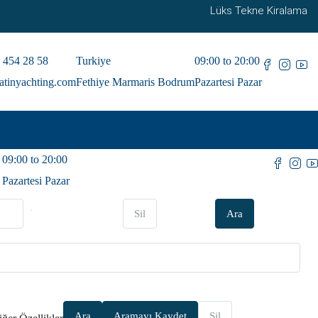
Lüks Tekne Kiralama
 454 28 58
Turkiye
09:00 to 20:00
atinyachting.com
Fethiye Marmaris Bodrum
Pazartesi Pazar
09:00 to 20:00
Pazartesi Pazar
Sil
Ara
Ara
Aramayı Kaydet
Sil