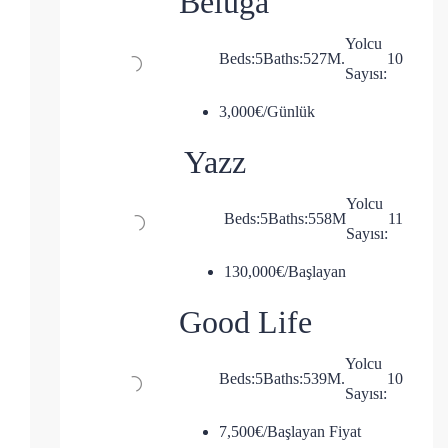
Beluga
Yolcu
Beds:
5
Baths:
5
27
M.
10
Sayısı:
3,000€/Günlük
Yazz
Yolcu
Beds:
5
Baths:
5
58
M
11
Sayısı:
130,000€/Başlayan
Good Life
Yolcu
Beds:
5
Baths:
5
39
M.
10
Sayısı:
7,500€/Başlayan Fiyat