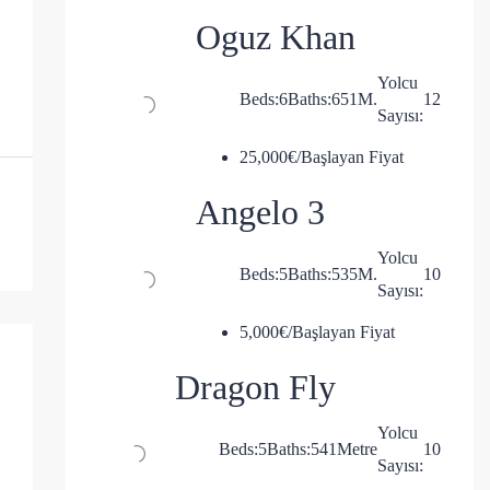
Oguz Khan
Yolcu
Beds:
6
Baths:
6
51
M.
12
Sayısı:
25,000€/Başlayan Fiyat
Angelo 3
Yolcu
Beds:
5
Baths:
5
35
M.
10
Sayısı:
5,000€/Başlayan Fiyat
Dragon Fly
Yolcu
Beds:
5
Baths:
5
41
Metre
10
Sayısı: