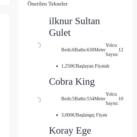
Önerilen Tekneler
ilknur Sultan
Gulet
Yolcu
Beds:
6
Baths:
6
30
Metre
12
Sayısı:
1,250€/Başlayan Fiyatalr
Cobra King
Yolcu
Beds:
5
Baths:
5
34
Metre
10
Sayısı:
3,000€/Başlangıç Fiyatı
Koray Ege