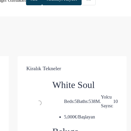
ğer Özellikler
Kiralık Tekneler
White Soul
Yolcu
Beds:
5
Baths:
5
38
M.
10
Sayısı:
5,000€/Başlayan