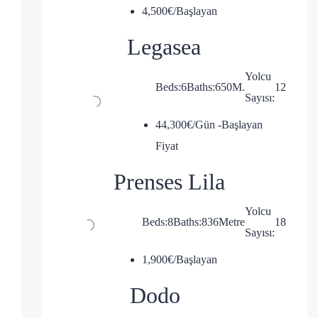
4,500€/Başlayan
Legasea
Yolcu
Beds:
6
Baths:
6
50
M.
12
Sayısı:
44,300€/Gün -Başlayan
Fiyat
Prenses Lila
Yolcu
Beds:
8
Baths:
8
36
Metre
18
Sayısı:
1,900€/Başlayan
Dodo