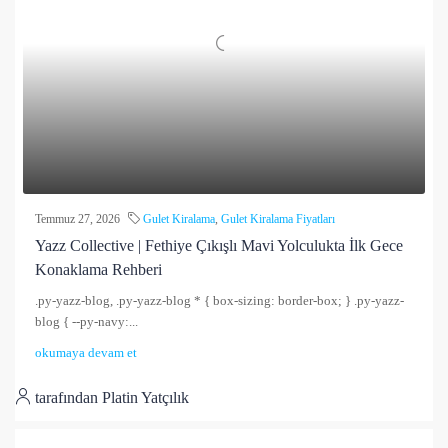
Temmuz 27, 2026
Gulet Kiralama
,
Gulet Kiralama Fiyatları
Yazz Collective | Fethiye Çıkışlı Mavi Yolculukta İlk Gece
Konaklama Rehberi
.py-yazz-blog, .py-yazz-blog * { box-sizing: border-box; } .py-yazz-
blog { --py-navy:...
okumaya devam et
tarafından Platin Yatçılık