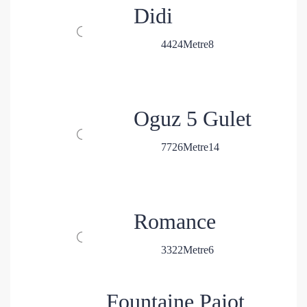
Didi
4
4
24
Metre
8
Oguz 5 Gulet
7
7
26
Metre
14
Romance
3
3
22
Metre
6
Fountaine Pajot