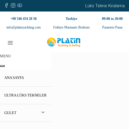
Lüks Tekne Kiralama
+90 546 454 28 58
Turkiye
09:00 to 20:00
info@platinyachting.com
Fethiye Marmaris Bodrum
Pazartesi Pazar
MENU
ANA SAYFA
ULTRA LÜKS TEKNELER
GULET