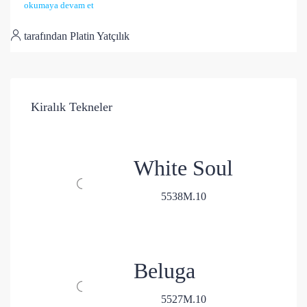
okumaya devam et
tarafından Platin Yatçılık
Kiralık Tekneler
White Soul
5
5
38
M.
10
Beluga
5
5
27
M.
10