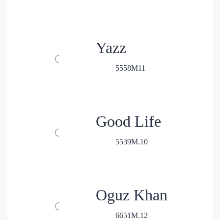
Yazz
5
5
58
M
11
Good Life
5
5
39
M.
10
Oguz Khan
6
6
51
M.
12