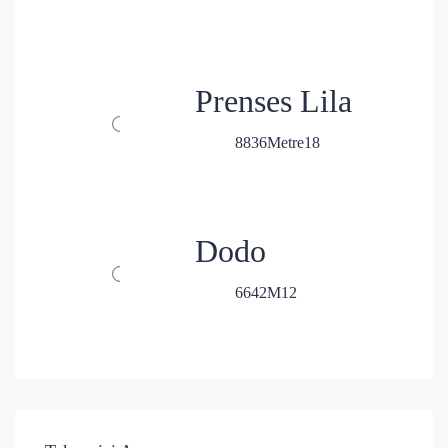
Prenses Lila
8
8
36
Metre
18
Dodo
6
6
42
M
12