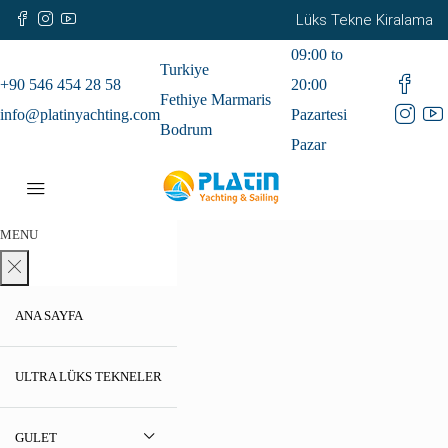
Lüks Tekne Kiralama
09:00 to
Turkiye
+90 546 454 28 58
20:00
Fethiye Marmaris
info@platinyachting.com
Pazartesi
Bodrum
Pazar
MENU
ANA SAYFA
ULTRA LÜKS TEKNELER
GULET