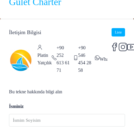
Gulet Charter
İletişim Bilgisi
Liste
+90
+90
Platin
252
546
WhatsApp
Yatçılık
613 61
454 28
71
58
Bu tekne hakkında bilgi alın
İsminiz