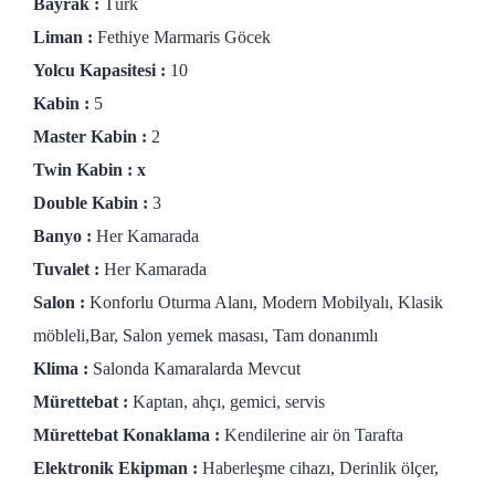
Bayrak :
Türk
Liman :
Fethiye Marmaris Göcek
Yolcu Kapasitesi :
10
Kabin :
5
Master Kabin :
2
Twin Kabin : x
Double Kabin :
3
Banyo :
Her Kamarada
Tuvalet :
Her Kamarada
Salon :
Konforlu Oturma Alanı, Modern Mobilyalı, Klasik
möbleli,Bar, Salon yemek masası, Tam donanımlı
Klima :
Salonda Kamaralarda Mevcut
Mürettebat :
Kaptan, ahçı, gemici, servis
Mürettebat Konaklama :
Kendilerine air ön Tarafta
Elektronik Ekipman :
Haberleşme cihazı, Derinlik ölçer,