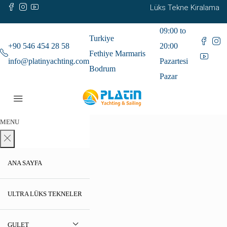
Lüks Tekne Kiralama
09:00 to
Turkiye
+90 546 454 28 58
20:00
Fethiye Marmaris
info@platinyachting.com
Pazartesi
Bodrum
Pazar
MENU
ANA SAYFA
ULTRA LÜKS TEKNELER
GULET