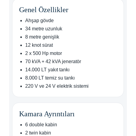
Genel Özellikler
Ahşap gövde
34 metre uzunluk
8 metre genişlik
12 knot sürat
2 x 500 Hp motor
70 kVA + 42 kVA jeneratör
14.000 LT yakıt tankı
8.000 LT temiz su tankı
220 V ve 24 V elektrik sistemi
Kamara Ayrıntıları
6 double kabin
2 twin kabin