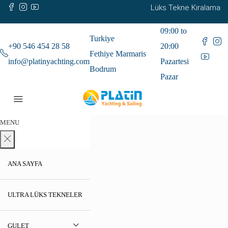
Lüks Tekne Kiralama
09:00 to
Turkiye
+90 546 454 28 58
20:00
Fethiye Marmaris
info@platinyachting.com
Pazartesi
Bodrum
Pazar
MENU
ANA SAYFA
ULTRA LÜKS TEKNELER
GULET