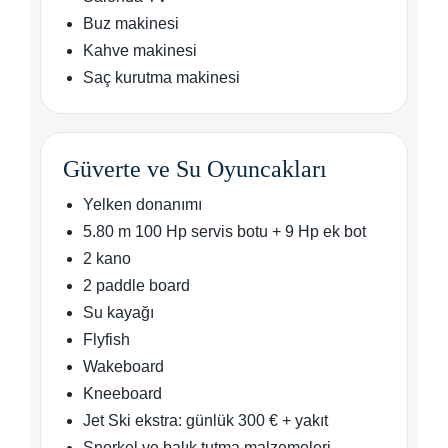
Buz makinesi
Kahve makinesi
Saç kurutma makinesi
Güverte ve Su Oyuncakları
Yelken donanımı
5.80 m 100 Hp servis botu + 9 Hp ek bot
2 kano
2 paddle board
Su kayağı
Flyfish
Wakeboard
Kneeboard
Jet Ski ekstra: günlük 300 € + yakıt
Şnorkel ve balık tutma malzemeleri