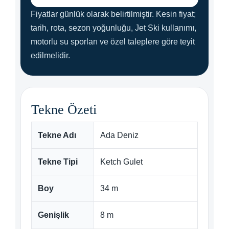
Fiyatlar günlük olarak belirtilmiştir. Kesin fiyat;
tarih, rota, sezon yoğunluğu, Jet Ski kullanımı,
motorlu su sporları ve özel taleplere göre teyit
edilmelidir.
Tekne Özeti
Tekne Adı
Ada Deniz
Tekne Tipi
Ketch Gulet
Boy
34 m
Genişlik
8 m