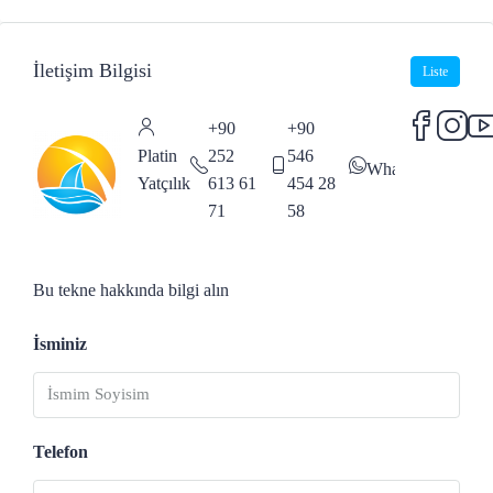
İletişim Bilgisi
Liste
+90
+90
Platin
252
546
WhatsApp
Yatçılık
613 61
454 28
71
58
Bu tekne hakkında bilgi alın
İsminiz
Telefon