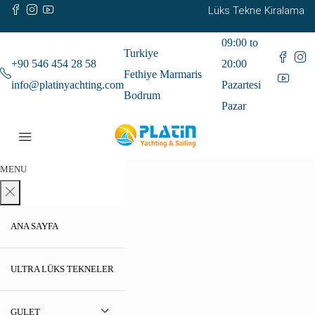
Lüks Tekne Kiralama
09:00 to
Turkiye
+90 546 454 28 58
20:00
Fethiye Marmaris
info@platinyachting.com
Pazartesi
Bodrum
Pazar
MENU
ANA SAYFA
ULTRA LÜKS TEKNELER
GULET