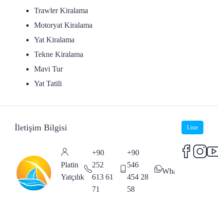
Trawler Kiralama
Motoryat Kiralama
Yat Kiralama
Tekne Kiralama
Mavi Tur
Yat Tatili
İletişim Bilgisi
Liste
+90
+90
Platin
252
546
WhatsApp
Yatçılık
613 61
454 28
71
58