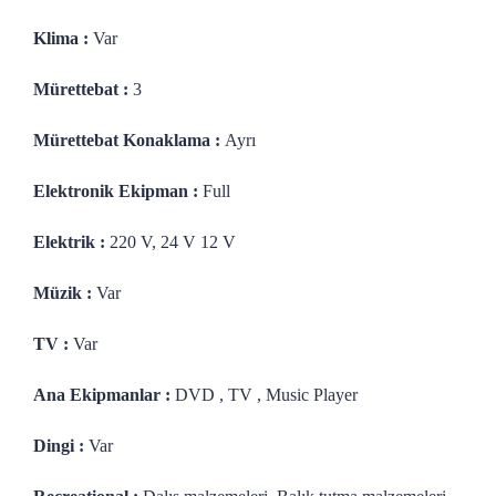
Klima :
Var
Mürettebat :
3
Mürettebat Konaklama :
Ayrı
Elektronik Ekipman :
Full
Elektrik :
220 V, 24 V 12 V
Müzik :
Var
TV :
Var
Ana Ekipmanlar :
DVD , TV , Music Player
Dingi :
Var