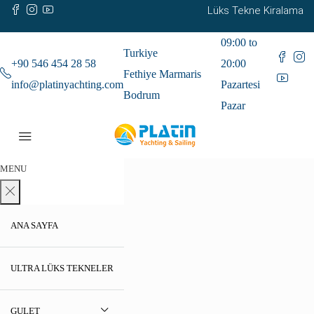
Lüks Tekne Kiralama
09:00 to
Turkiye
+90 546 454 28 58
20:00
Fethiye Marmaris
info@platinyachting.com
Pazartesi
Bodrum
Pazar
MENU
ANA SAYFA
ULTRA LÜKS TEKNELER
GULET