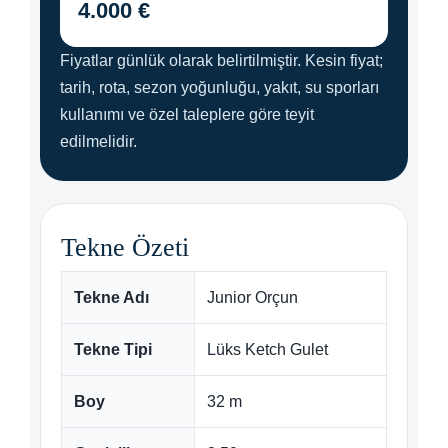
4.000 €
Fiyatlar günlük olarak belirtilmiştir. Kesin fiyat;
tarih, rota, sezon yoğunluğu, yakıt, su sporları
kullanımı ve özel taleplere göre teyit
edilmelidir.
Tekne Özeti
Tekne Adı
Junior Orçun
Tekne Tipi
Lüks Ketch Gulet
Boy
32 m