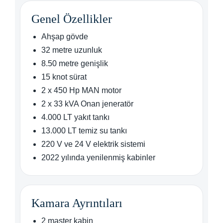
Genel Özellikler
Ahşap gövde
32 metre uzunluk
8.50 metre genişlik
15 knot sürat
2 x 450 Hp MAN motor
2 x 33 kVA Onan jeneratör
4.000 LT yakıt tankı
13.000 LT temiz su tankı
220 V ve 24 V elektrik sistemi
2022 yılında yenilenmiş kabinler
Kamara Ayrıntıları
2 master kabin