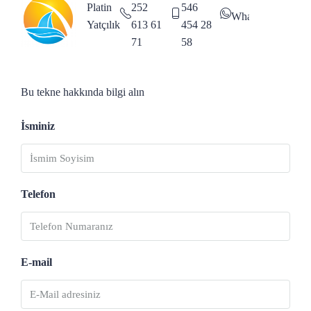
Platin
252
546
WhatsApp
Yatçılık
613 61
454 28
71
58
Bu tekne hakkında bilgi alın
İsminiz
Telefon
E-mail