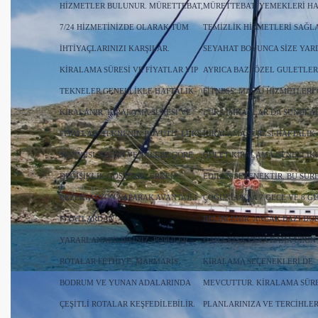
HIZMETLER BULUNUR. MÜRETTEBAT,
MÜRETTEBAT, YEMEKLERI HA
7/24 HIZMETINIZDE OLARAK TÜM
TEMIZLIK HIZMETLERI SAĞL
IHTIYAÇLARINIZI KARŞILAR.
SEYAHAT BOYUNCA SIZE YAR
KIRALAMA SÜRESI VE FIYATLAR VIP
AYRICA BAZI ÖZEL GULETLER
TEKNELER GENELLIKLE HAFTALIK
FITNESS, MASAJ HIZMETLERI 
KIRALANIR. KIRALAMA SÜRESI VE
LÜKS IMKANLAR DA SUNULAB
FIYATLAR; TEKNENIN BOYUTU, LÜKS
KIRALAMA SÜRESI HAFTALIK
SEVIYESI, SEZON VE TALEBE GÖRE
GULET KIRALAMA GENELLIKL
DEĞIŞIKLIK GÖSTERIR. ERKEN
EDILEN SEÇENEKTIR. BU SÜR
REZERVASYON YAPARAK AVANTAJLI
ÇOĞUNLUKLA 7 GECE VE 8 G
FIYATLARDAN
BELIRLENIR. ANCAK BAZI D
YARARLANABILIRSINIZ. POPÜLER
DAHA KISA VEYA DAHA UZUN
ROTALAR FETHIYE, MARMARIS,
KIRALAMA SEÇENEKLERI DE
BODRUM VE YUNAN ADALARINDA
MEVCUTTUR. KIRALAMA SÜRE
ÇEŞITLI ROTALAR KEŞFEDILEBILIR.
PLANLARINIZA VE TERCIHLER