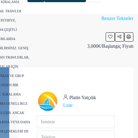
R KIRALAMA
AR: TRAWLER
Benzer Tekneler
FETHIYE,
A ÇEŞITLI
IMLARDA
3,000€
/Başlangıç Fiyatı
LIRSINIZ. GENIŞ
LAN TRAWLERLAR,
ALAR IÇIN
NIZA VE GRUP
UYGUN BIR
Z. KIRALAMA
Platin Yatçılık
AMA GENELLIKLE
Liste
LEŞIR. ANCAK
 KISA VEYA DAHA
 SEÇENEKLERI DE