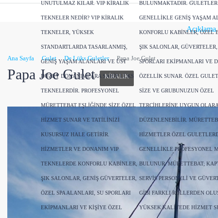
UNUTULMAZ KILAR. VIP KIRALIK
BULUNMAKTADIR. GULETLER
TEKNELER NEDIR? VIP KIRALIK
GENELLIKLE GENIŞ YAŞAM A
Açıklama
TEKNELER, YÜKSEK
KONFORLU KABINLER, ÖZEL 
STANDARTLARDA TASARLANMIŞ,
ŞIK SALONLAR, GÜVERTELER,
Ana Sayfa
Gulet
De Lüks Guletler
Papa Joe Gulet
GENIŞ YAŞAM ALANLARI VE ÜST
SPORLARI EKIPMANLARI VE 
Papa Joe Gulet
DÜZEY DONANIMLARA SAHIP LÜKS
KIRALIK
ÖZELLIK SUNAR. ÖZEL GULE
TEKNELERDIR. PROFESYONEL
SIZE VE GRUBUNUZUN ÖZEL
MÜRETTEBAT EŞLIĞINDE SIZE ÖZEL
TERCIHLERINE UYGUN OLAR
HIZMET SUNAR VE TATILINIZI
DÜZENLENEBILIR. MÜRETTEB
KUSURSUZ HALE GETIRIR.
HIZMETLER ÖZEL GULETLER
HIZMETLER VE DONANIM VIP
GENELLIKLE PROFESYONEL 
TEKNELERDE KONFORLU KABINLER,
BULUNUR. MÜRETTEBAT; KAPT
ŞIK SALONLAR, GENIŞ GÜVERTELER,
SERVIS PERSONELI VE GÜVERT
ÖZEL SPA ALANLARI, SU SPORLARI
GIBI FARKLI ROLLERDEN OLU
EKIPMANLARI VE KIŞIYE ÖZEL
YÜKSEK KALITEDE HIZMET 