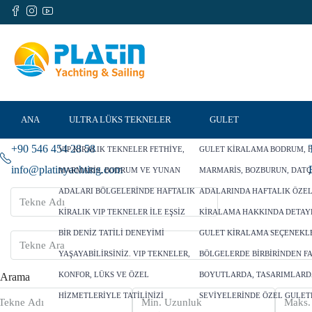
ANA
ULTRA LÜKS TEKNELER
GULET
+90 546 454 28 58
VIP KIRALIK TEKNELER FETHIYE,
GULET KIRALAMA BODRUM, F
SAYFA
info@platinyachting.com
MARMARIS, BODRUM VE YUNAN
MARMARIS, BOZBURUN, DATÇ
ADALARI BÖLGELERINDE HAFTALIK
ADALARINDA HAFTALIK ÖZE
KIRALIK VIP TEKNELER ILE EŞSIZ
KIRALAMA HAKKINDA DETAY
BIR DENIZ TATILI DENEYIMI
GULET KIRALAMA SEÇENEKLE
YAŞAYABILIRSINIZ. VIP TEKNELER,
BÖLGELERDE BIRBIRINDEN F
KONFOR, LÜKS VE ÖZEL
BOYUTLARDA, TASARIMLARD
Arama
HIZMETLERIYLE TATILINIZI
SEVIYELERINDE ÖZEL GULET