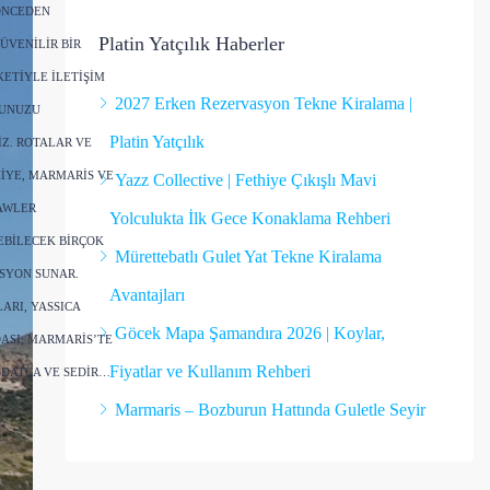
ÖNCEDEN
Platin Yatçılık Haberler
ÜVENILIR BIR
ETIYLE ILETIŞIM
2027 Erken Rezervasyon Tekne Kiralama |
NUNUZU
Platin Yatçılık
IZ. ROTALAR VE
IYE, MARMARIS VE
Yazz Collective | Fethiye Çıkışlı Mavi
AWLER
Yolculukta İlk Gece Konaklama Rehberi
EBILECEK BIRÇOK
Mürettebatlı Gulet Yat Tekne Kiralama
SYON SUNAR.
Avantajları
ARI, YASSICA
Göcek Mapa Şamandıra 2026 | Koylar,
ASI; MARMARIS’TE
Fiyatlar ve Kullanım Rehberi
 DATÇA VE SEDIR…
Marmaris – Bozburun Hattında Guletle Seyir