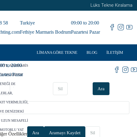
Lüks Tekne Kiralama
8 58
Turkiye
09:00 to 20:00
chting.com
Fethiye Marmaris Bodrum
Pazartesi Pazar
LIMANA GÖRE TEKNE
BLOG
İLETIŞIM
:00 to 20:00
HIYE, MARMARIS
artesi Pazar
BÖLGELERINDE
ENEĞI DE
Sil
Ara
LERLAR,
IT VERIMLILIĞI,
VE DENIZDEKI
N, UZUN MESAFELI
 MOTORLU YAT
Ara
Aramayı Kaydet
Sil
ğer Özellikler