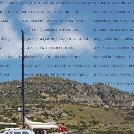
ZEL GULET
MÜMKÜN OLDUĞUNCA ÖNCEDEN YAPMANIZ
YÜZDEN TRAWLERINIZI 
IN BOYUTU,
DAHA AVANTAJLIDIR. GÜVENILIR VE
AYIRTMAK ÖNEMLIDIR. G
ALAMA
DENEYIMLI BIR MOTORYAT KIRALAMA
TRAWLER KIRALAMA ŞIRK
BI
ŞIRKETI ILE ÇALIŞMAK TATILINIZIN
KURARAK REZERVASYO
EĞIŞIR.
SORUNSUZ GEÇMESINI SAĞLAR. ROTALAR
GERÇEKLEŞTIREBILIRSIN
AT
VE GEZILECEK YERLER FETHIYE,
GEZILECEK YERLER FETH
IÇECEKLERIN
MARMARIS VE BODRUM ÇEVRESINDE
BODRUM BÖLGELERI, TR
RE DE
BIRÇOK GÜZEL KOY, ADA VE TURISTIK YER
KIRALAYARAK KEŞFEDIL
TAYLI
BULUNMAKTADIR. FETHIYE’DE ÖLÜDENIZ,
GÜZEL ROTA VE DESTINA
E BILGILERI
KELEBEKLER VADISI VE GÖCEK KOYLARI,
FETHIYE’DE GÖCEK KOYL
LETIŞIM
MARMARIS’TE HISARÖNÜ KÖRFEZI, DALYAN
ADALARI VE GEMILER AD
VE EKINCIK KOYU, BODRUM’DA TÜRKBÜKÜ,
BOZBURUN YARIMADASI,
YALIKAVAK…