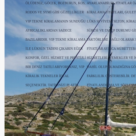
ÖLÜDENIZ, GÖCEK, BOZBURUN, KOS,
AYARLANABILIR. FIYATLAR Ö
RODOS VE SYMI GIBI GÜZELLIKLER
KIRALAMA FIYATLARI, GULET
VIP TEKNE KIRALAMANIN SUNDUĞU
LÜKS SEVIYESI, SEZON, KIR
AYRICALIKLARDAN SADECE
SÜRESI VE TALEP DURUMU GI
BAZILARIDIR. VIP TEKNE KIRALAMA
FAKTÖRLERE BAĞLI OLARAK D
ILE LÜKSÜN TADINI ÇIKARIN EĞER
FIYATLAR AYRICA MÜRETTEB
KONFOR, ÖZEL HIZMET VE PRESTIJLI
HIZMETLERI, YEMEKLER VE 
BIR DENIZ TATILI ARIYORSANIZ, VIP
DAHIL OLUP OLMADIĞINA GÖ
KIRALIK TEKNELER IDEAL
FARKLILIK GÖSTEREBILIR. DE
SEÇENEKTIR. TATILINIZI PLATİN
FIYATLANDIRMA VE SÖZLEŞM
YACHTING ILE PLANLAYARAK
IÇIN KIRALAMA ŞIRKETIYLE I
UNUTULMAZ ANILAR BIRIKTIRIN.
KURMANIZ ÖNEMLIDIR.…