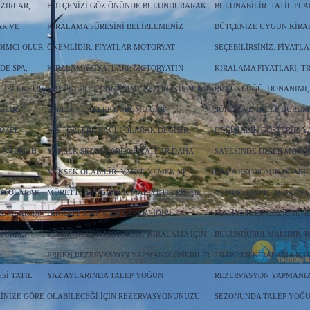
ZIRLAR,
BÜTÇENIZI GÖZ ÖNÜNDE BULUNDURARAK
BULUNABILIR. TATIL PLA
AR VE
KIRALAMA SÜRESINI BELIRLEMENIZ
BÜTÇENIZE UYGUN KIRA
DIMCI OLUR.
ÖNEMLIDIR. FIYATLAR MOTORYAT
SEÇEBILIRSINIZ. FIYATL
DE SPA,
KIRALAMA FIYATLARI; MOTORYATIN
KIRALAMA FIYATLARI; T
GIBI EKSTRA
BÜYÜKLÜĞÜ, DONANIMI, SEZON, KIRALAMA
BÜYÜKLÜĞÜ, DONANIMI,
ILIR.
SÜRESI VE TALEP DURUMU GIBI
SÜRESI VE TALEP DURU
 ÖZEL
FAKTÖRLERE BAĞLI OLARAK DEĞIŞIR.
DEĞIŞIKLIK GÖSTERIR. Y
E TERCIH
YÜKSEK SEZONLARDA FIYATLAR DAHA
SAYESINDE DIĞER MOTO
E
YÜKSEK OLABILIR. YAKIT, YEMEK VE
DAHA EKONOMIK OLABILI
ÜN OLARAK
MÜRETTEBAT GIBI EK MALIYETLERIN DE
YEMEK, MÜRETTEBAT VE
URUMLARDA
DIKKATE ALINMASI GEREKLIDIR.
MALIYETLER GÖZ ÖNÜN
 SÜRELI
REZERVASYON MOTORYAT KIRALAMA IÇIN
BULUNDURULMALIDIR. 
ERKEN REZERVASYON YAPMANIZ ÖNERILIR.
TRAWLER KIRALAMA IÇI
SI TATIL
YAZ AYLARINDA TALEP YOĞUN
REZERVASYON YAPMANIZ 
INIZE GÖRE
OLABILECEĞI IÇIN REZERVASYONUNUZU
SEZONUNDA TALEP YOĞUN