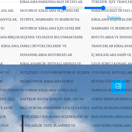
KIRALAMA HAKKINDA BAZI DETAYLAR:
TÜRÜDÜR. İŞTE TRAWLE
LANLARI,
MOTORYAT KIRALAMA SEÇENEKLERI
HAKKINDA BAZI DETAYL
İletişim
BANYOLAR,
FETHIYE, MARMARIS VE BODRUM’DA
KIRALAMA SEÇENEKLERI 
 SU
MOTORYAT KIRALAMA IÇIN GENIŞ BIR
MARMARIS VE BODRUM’D
DAHA BIRÇOK
SEÇENEK YELPAZESI BULUNMAKTADIR.
BOYUTLARDA VE DONAN
T KIRALAMA,
FARKLI BÜYÜKLÜKLERDE VE
TRAWLERLAR KIRALAYABI
DONANIMLARDA MOTORYATLAR
IÇ MEKANLARA SAHIP O
AK
KIRALANABILIR. İHTIYAÇLARINIZA VE
UZUN SÜRELI KONAKLAM
AT VE
BÜTÇENIZE UYGUN BIR MOTORYAT SEÇMEK
UYGUNDUR. İHTIYAÇLARI
DE
MÜMKÜNDÜR. KIRALAMA SÜRESI
BÜYÜKLÜĞÜNÜZE GÖRE 
MÜRETTEBAT
MOTORYAT KIRALAMA GENELLIKLE
TRAWLER SEÇEBILIRSINI
AN, AŞÇI,
HAFTALIK BAZDA GERÇEKLEŞIR. ANCAK
SÜRESI TRAWLER KIRAL
E EKIBI
BAZI DURUMLARDA DAHA KISA VEYA DAHA
HAFTALIK BAZDA GERÇEK
ŞUR.
UZUN SÜRELI KIRALAMA SEÇENEKLERI DE
BAZI DURUMLARDA DAHA
SUNAN
SUNULABILIR. TATIL PLANINIZI VE
UZUN SÜRELI KIRALAMA