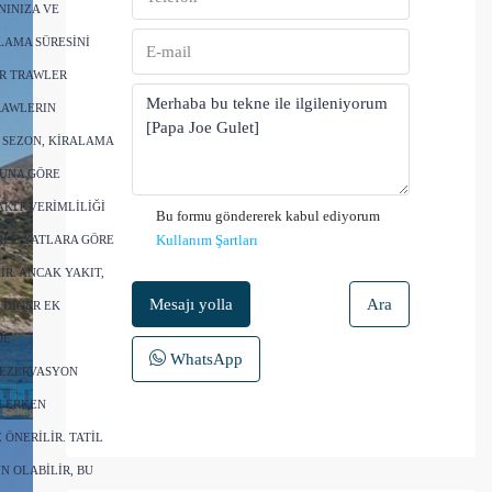
NINIZA VE
LAMA SÜRESINI
AR TRAWLER
RAWLERIN
 SEZON, KIRALAMA
MUNA GÖRE
AKIT VERIMLILIĞI
Bu formu göndererek kabul ediyorum
Kullanım Şartları
RLU YATLARA GÖRE
R. ANCAK YAKIT,
Mesajı yolla
Ara
 DIĞER EK
DE
WhatsApp
REZERVASYON
N ERKEN
ÖNERILIR. TATIL
 OLABILIR, BU