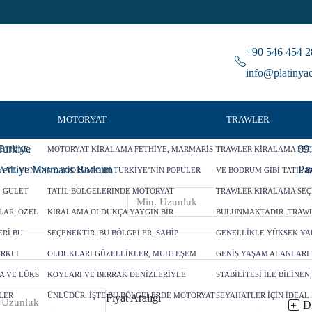
+90 546 454 2
info@platinya
MOTORYAT
TRAWLER
Turkiye
09
ETHIYE,
MOTORYAT KIRALAMA FETHIYE, MARMARIS
TRAWLER KIRALAMA FET
Fethiye Marmaris Bodrum
Paz
A VE YUNAN
VE BODRUM GIBI TÜRKIYE’NIN POPÜLER
VE BODRUM GIBI TATIL 
L GULET
TATIL BÖLGELERINDE MOTORYAT
TRAWLER KIRALAMA SEÇ
LAR: ÖZEL
KIRALAMA OLDUKÇA YAYGIN BIR
BULUNMAKTADIR. TRAW
RI BU
SEÇENEKTIR. BU BÖLGELER, SAHIP
GENELLIKLE YÜKSEK YAK
ARKLI
OLDUKLARI GÜZELLIKLER, MUHTEŞEM
GENIŞ YAŞAM ALANLARI 
A VE LÜKS
KOYLARI VE BERRAK DENIZLERIYLE
STABILITESI ILE BILINE
LER
ÜNLÜDÜR. İŞTE BU BÖLGELERDE MOTORYAT
SEYAHATLER IÇIN IDEAL
Fiyat Aralığı
Di