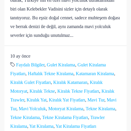
olarak, Türkiye’nin en özel mavi yolculuk duraklarından
biri olan Kelebekler Vadisini sizler için detaylı olarak
tanıtıyoruz. Bu eşsiz doğal cennet, sadece muhteşem doğası
ve berrak denizi ile değil, aynı zamanda mavi yolculuk
severler için sunduğu unutulmaz...
10 ay önce
Faydalı Bilgiler
,
Gulet Kiralama
,
Gulet Kiralama
Fiyatları
,
Haftalık Tekne Kiralama
,
Katamaran Kiralama
,
Kiralık Gulet Fiyatları
,
Kiralık Katamaran
,
Kiralık
Motoryat
,
Kiralık Tekne
,
Kiralık Tekne Fiyatları
,
Kiralık
Trawler
,
Kiralık Yat
,
Kiralık Yat Fiyatları
,
Mavi Tur
,
Mavi
Tur
,
Mavi Yolculuk
,
Motoryat Kiralama
,
Tekne Kiralama
,
Tekne Kiralama
,
Tekne Kiralama Fiyatları
,
Trawler
Kiralama
,
Yat Kiralama
,
Yat Kiralama Fiyatları