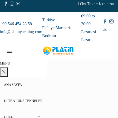
Lüks Tekne Kiralama
09:00 to
Turkiye
+90 546 454 28 58
20:00
Fethiye Marmaris
info@platinyachting.com
Pazartesi
Bodrum
Pazar
MENU
ANA SAYFA
ULTRA LÜKS TEKNELER
GULET