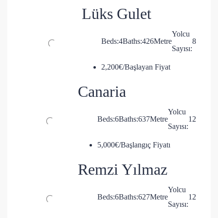
Lüks Gulet
Yolcu
Beds:
4
Baths:
4
26
Metre
8
Sayısı:
2,200€/Başlayan Fiyat
Canaria
Yolcu
Beds:
6
Baths:
6
37
Metre
12
Sayısı:
5,000€/Başlangıç Fiyatı
Remzi Yılmaz
Yolcu
Beds:
6
Baths:
6
27
Metre
12
Sayısı: