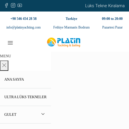
Lüks Tekne Kiralama
+90 546 454 28 58
Turkiye
09:00 to 20:00
info@platinyachting.com
Fethiye Marmaris Bodrum
Pazartesi Pazar
MENU
ANA SAYFA
ULTRA LÜKS TEKNELER
GULET