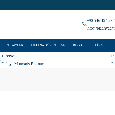
+90 546 454 28 
info@platinyach
TRAWLER
LIMANA GÖRE TEKNE
BLOG
İLETIŞIM
Turkiye
09
Fethiye Marmaris Bodrum
Pa