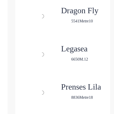
Dragon Fly
5
5
41
Metre
10
Legasea
6
6
50
M.
12
Prenses Lila
8
8
36
Metre
18