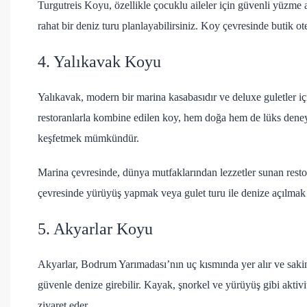
Turgutreis Koyu, özellikle çocuklu aileler için güvenli yüzme a
rahat bir deniz turu planlayabilirsiniz. Koy çevresinde butik o
4. Yalıkavak Koyu
Yalıkavak, modern bir marina kasabasıdır ve deluxe guletler iç
restoranlarla kombine edilen koy, hem doğa hem de lüks deneyi
keşfetmek mümkündür.
Marina çevresinde, dünya mutfaklarından lezzetler sunan restor
çevresinde yürüyüş yapmak veya gulet turu ile denize açılmak
5. Akyarlar Koyu
Akyarlar, Bodrum Yarımadası’nın uç kısmında yer alır ve sakin
güvenle denize girebilir. Kayak, şnorkel ve yürüyüş gibi aktivit
ziyaret eder.