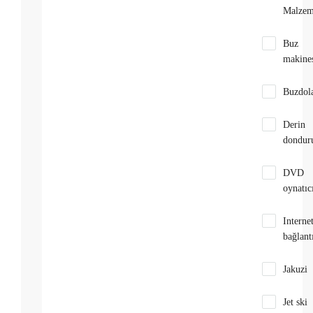
Malzem
Buz
makine
Buzdol
Derin
dondur
DVD
oynatıc
Interne
bağlantı
Jakuzi
Jet ski