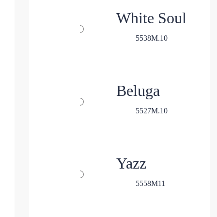
White Soul
5
5
38
M.
10
Beluga
5
5
27
M.
10
Yazz
5
5
58
M
11