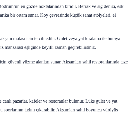
a Bodrum’un en gözde noktalarından biridir. Berrak ve sığ denizi, eski
n harika bir ortam sunar. Koy çevresinde küçük sanat atölyeleri, el
akşam molası için tercih edilir. Gulet veya yat kiralama ile buraya
 manzarası eşliğinde keyifli zaman geçirebilirsiniz.
r için güvenli yüzme alanları sunar. Akşamları sahil restoranlarında taze
 canlı pazarlar, kafeler ve restoranlar bulunur. Lüks gulet ve yat
 sporlarının tadını çıkarabilir. Akşamları sahil boyunca yürüyüş