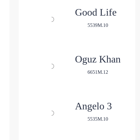
Good Life
5
5
39
M.
10
Oguz Khan
6
6
51
M.
12
Angelo 3
5
5
35
M.
10