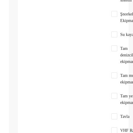
sistemi
Şnorke
Ekipma
Su kay
Tam
denizci
ekipman
Tam mu
ekipman
Tam ye
ekipman
Tavla
VHF R