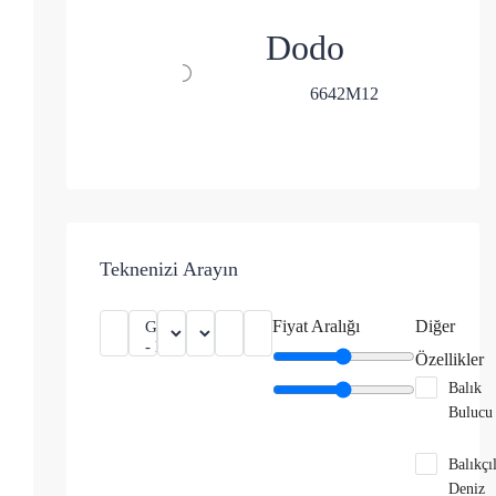
Dodo
6
6
42
M
12
Teknenizi Arayın
Fiyat Aralığı
Diğer
Özellikler
Balık
Bulucu
Balıkçı
Deniz