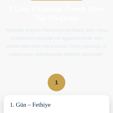
7 Gece 8 Günlük Örnek Mavi
Tur Programı
Aşağıdaki program, Fethiye çıkışlı Rodos, Simi, Datça
ve Marmaris rotasında sık uygulanan örnek seyir
planlarından biridir. Hava şartları, liman yoğunluğu ve
kaptan kararı doğrultusunda değişiklik gösterebilir.
1
1. Gün – Fethiye