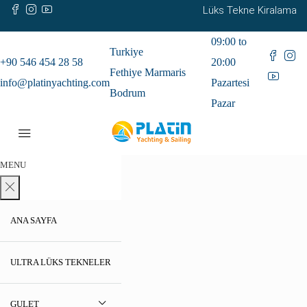
Lüks Tekne Kiralama
09:00 to
Turkiye
+90 546 454 28 58
20:00
Fethiye Marmaris
info@platinyachting.com
Pazartesi
Bodrum
Pazar
MENU
ANA SAYFA
ULTRA LÜKS TEKNELER
GULET