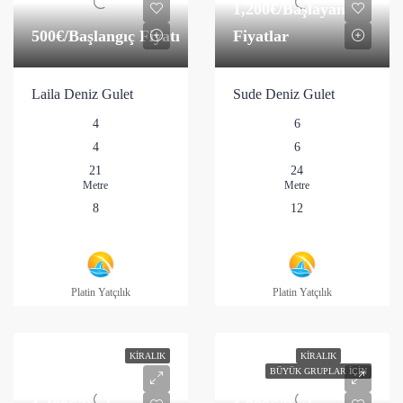
1,200€
/Başlayan
500€
/Başlangıç Fiyatı
Fiyatlar
Laila Deniz Gulet
Sude Deniz Gulet
4
6
4
6
21
24
Metre
Metre
8
12
Platin Yatçılık
Platin Yatçılık
KIRALIK
KIRALIK
BÜYÜK GRUPLAR İÇIN