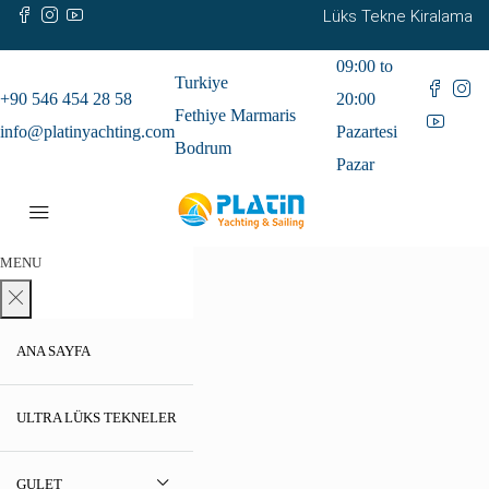
Lüks Tekne Kiralama
09:00 to
Turkiye
+90 546 454 28 58
20:00
Fethiye Marmaris
info@platinyachting.com
Pazartesi
Bodrum
Pazar
MENU
ANA SAYFA
ULTRA LÜKS TEKNELER
GULET