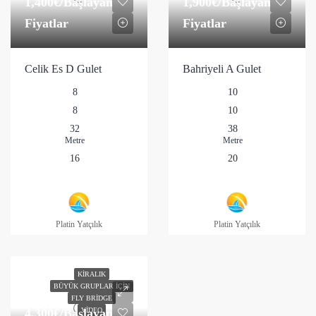
1,400€
/Başlayan
1,900€
/Başlayan
Fiyatlar
Fiyatlar
Celik Es D Gulet
Bahriyeli A Gulet
8
10
8
10
32
38
Metre
Metre
16
20
Platin Yatçılık
Platin Yatçılık
KIRALIK
BÜYÜK GRUPLAR İÇIN
FLY BRIDGE
4,300€
/Başlayan
VIDEO