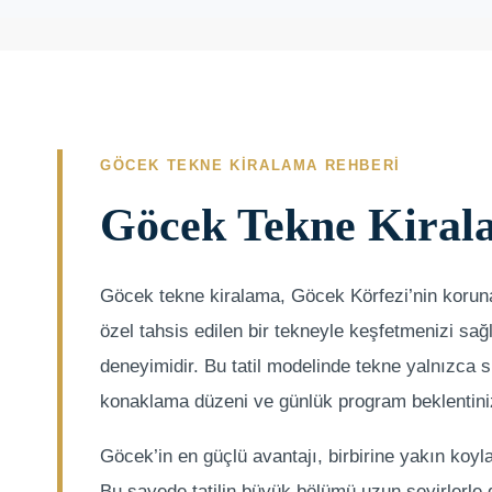
GÖCEK TEKNE KIRALAMA REHBERI
Göcek Tekne Kiral
Göcek tekne kiralama, Göcek Körfezi’nin korunak
özel tahsis edilen bir tekneyle keşfetmenizi sağl
deneyimidir. Bu tatil modelinde tekne yalnızca si
konaklama düzeni ve günlük program beklentiniz
Göcek’in en güçlü avantajı, birbirine yakın koyla
Bu sayede tatilin büyük bölümü uzun seyirlerle 