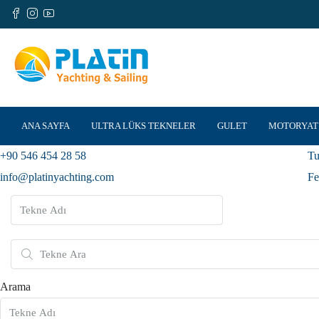
ANA SAYFA
ULTRA LÜKS TEKNELER
GULET
MOTORYAT
+90 546 454 28 58
Tu
info@platinyachting.com
Fe
Arama