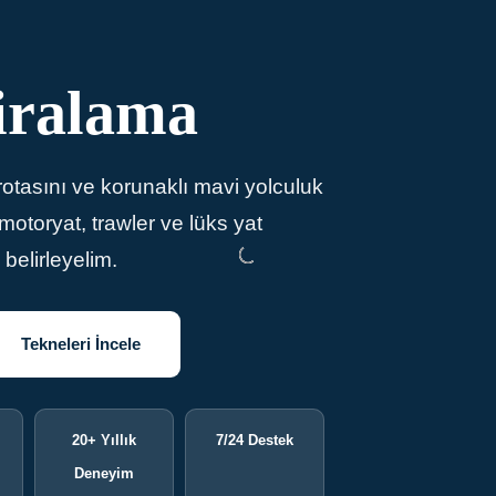
iralama
rotasını ve korunaklı mavi yolculuk
motoryat, trawler ve lüks yat
belirleyelim.
Tekneleri İncele
20+ Yıllık
7/24 Destek
Deneyim