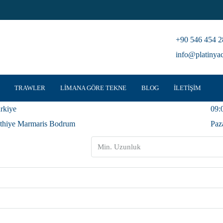
+90 546 454 2
info@platinya
TRAWLER
LIMANA GÖRE TEKNE
BLOG
İLETIŞIM
rkiye
09:
thiye Marmaris Bodrum
Paz