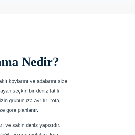
ama Nedir?
lı koylarını ve adalarını size
ayan seçkin bir deniz tatili
zin grubunuza ayrılır; rota,
e göre planlanır.
rı ve sakin deniz yapısıdır.
değil, yüzme molaları, koy