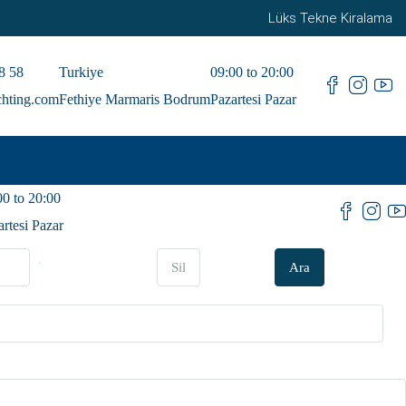
Lüks Tekne Kiralama
8 58
Turkiye
09:00 to 20:00
chting.com
Fethiye Marmaris Bodrum
Pazartesi Pazar
00 to 20:00
artesi Pazar
Sil
Ara