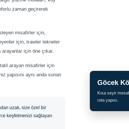
nforlu zaman geçirerek
teyen misafirler için,
eyenler için, trawler tekneler
arayanlar için öne çıkar.
tatil arayan misafirler için
niz yapısını aynı anda sunan
Göcek Kö
Kısa seyir mesafel
rota yapısı.
dan uzak, size özel bir
rce keşfetmenizi sağlayan