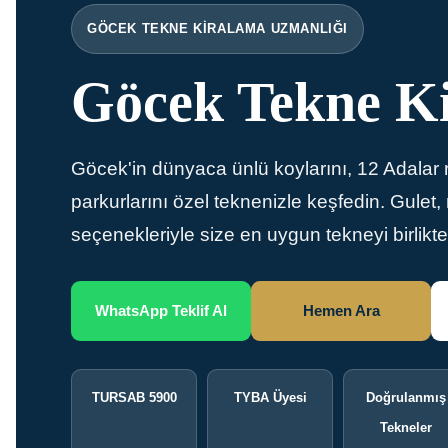
GÖCEK TEKNE KIRALAMA UZMANLIĞI
Göcek Tekne K
Göcek'in dünyaca ünlü koylarını, 12 Adalar 
parkurlarını özel teknenizle keşfedin. Gulet, 
seçenekleriyle size en uygun tekneyi birlikte 
WhatsApp Teklif Al
Hemen Ara
TURSAB 5900
TYBA Üyesi
Doğrulanmış
Tekneler